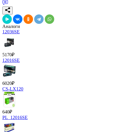
Аналоги
12036SE
5170
₽
12016SE
6020
₽
CS-LX120
640
₽
PL_12016SE