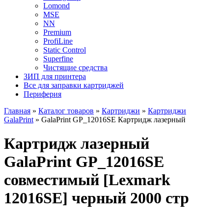
Lomond
MSE
NN
Premium
ProfiLine
Static Control
Superfine
Чистящие средства
ЗИП для принтера
Все для заправки картриджей
Периферия
Главная
»
Каталог товаров
»
Картриджи
»
Картриджи
GalaPrint
»
GalaPrint GP_12016SE Картридж лазерный
Картридж лазерный
GalaPrint GP_12016SE
совместимый [Lexmark
12016SE] черный 2000 стр