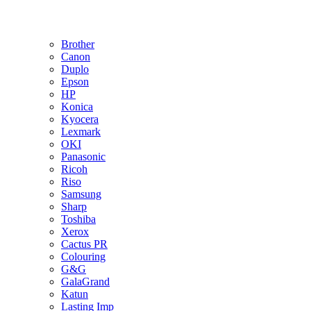
Brother
Canon
Duplo
Epson
HP
Konica
Kyocera
Lexmark
OKI
Panasonic
Ricoh
Riso
Samsung
Sharp
Toshiba
Xerox
Cactus PR
Colouring
G&G
GalaGrand
Katun
Lasting Imp