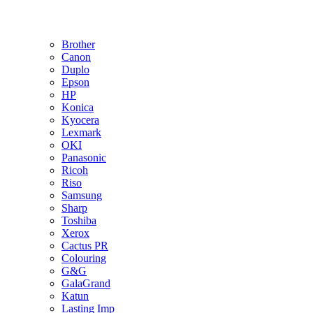
Brother
Canon
Duplo
Epson
HP
Konica
Kyocera
Lexmark
OKI
Panasonic
Ricoh
Riso
Samsung
Sharp
Toshiba
Xerox
Cactus PR
Colouring
G&G
GalaGrand
Katun
Lasting Imp