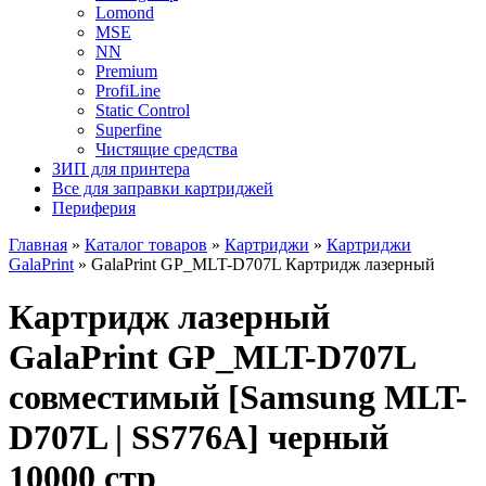
Lomond
MSE
NN
Premium
ProfiLine
Static Control
Superfine
Чистящие средства
ЗИП для принтера
Все для заправки картриджей
Периферия
Главная
»
Каталог товаров
»
Картриджи
»
Картриджи
GalaPrint
»
GalaPrint GP_MLT-D707L Картридж лазерный
Картридж лазерный
GalaPrint GP_MLT-D707L
совместимый [Samsung MLT-
D707L | SS776A] черный
10000 стр