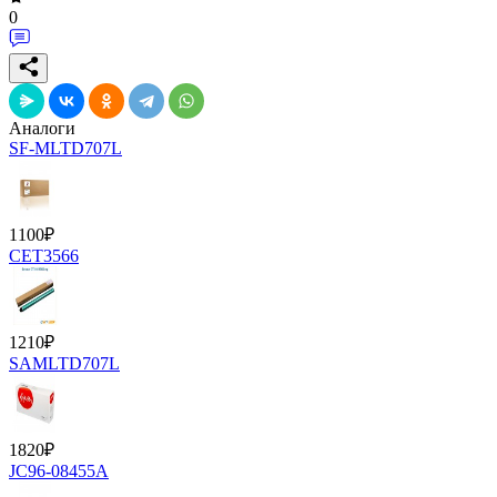
0
Аналоги
SF-MLTD707L
1100
₽
CET3566
1210
₽
SAMLTD707L
1820
₽
JC96-08455A