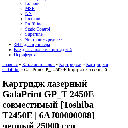
Lomond
MSE
NN
Premium
ProfiLine
Static Control
Superfine
Чистящие средства
ЗИП для принтера
Все для заправки картриджей
Периферия
Главная
»
Каталог товаров
»
Картриджи
»
Картриджи
GalaPrint
»
GalaPrint GP_T-2450E Картридж лазерный
Картридж лазерный
GalaPrint GP_T-2450E
совместимый [Toshiba
T2450E | 6AJ00000088]
черный 25000 стр