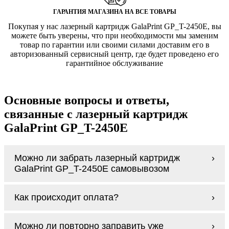
ГАРАНТИЯ МАГАЗИНА НА ВСЕ ТОВАРЫ
Покупая у нас лазерный картридж GalaPrint GP_T-2450E, вы
можете быть уверены, что при необходимости мы заменим
товар по гарантии или своими силами доставим его в
авторизованный сервисный центр, где будет проведено его
гарантийное обслуживание
Основные вопросы и ответы,
связанные с лазерный картридж
GalaPrint GP_T-2450E
Можно ли забрать лазерный картридж
GalaPrint GP_T-2450E самовывозом
У нас нет самовывоза, но мы быстро
Как происходит оплата?
доставим заказ и сделаем это бесплатно
при сумме покупок от 3000 рублей.
Оплачивается лазерный картридж GalaPrint
Мы гарантируем цельность упаковки, когда
Можно ли повторно заправить уже
GP_T-2450E наличными курьеру при