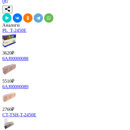
Аналоги
PL_T-2450E
3620
₽
6AJ00000088
5510
₽
6AJ00000089
2760
₽
CT-TSH-T-2450E