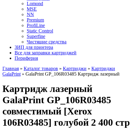
Lomond
MSE
NN
Premium
ProfiLine
Static Control
Superfine
Чистящие средства
ЗИП для принтера
Все для заправки картриджей
Периферия
Главная
»
Каталог товаров
»
Картриджи
»
Картриджи
GalaPrint
»
GalaPrint GP_106R03485 Картридж лазерный
Картридж лазерный
GalaPrint GP_106R03485
совместимый [Xerox
106R03485] голубой 2 400 стр