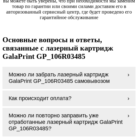
вы можете быть уверены, что при необходимости мы заменим
товар по гарантии или своими силами доставим его в
авторизованный сервисный центр, где будет проведено его
гарантийное обслуживание
Основные вопросы и ответы,
связанные с лазерный картридж
GalaPrint GP_106R03485
Можно ли забрать лазерный картридж
GalaPrint GP_106R03485 самовывозом
У нас нет самовывоза, но мы быстро
Как происходит оплата?
доставим заказ и сделаем это бесплатно
при сумме покупок от 3000 рублей.
Оплачивается лазерный картридж GalaPrint
Мы гарантируем цельность упаковки, когда
Можно ли повторно заправить уже
GP_106R03485 наличными курьеру при
доставляем Вам лазерный картридж
отработанные лазерный картридж GalaPrint
получении заказа.
GalaPrint GP_106R03485
GP_106R03485?