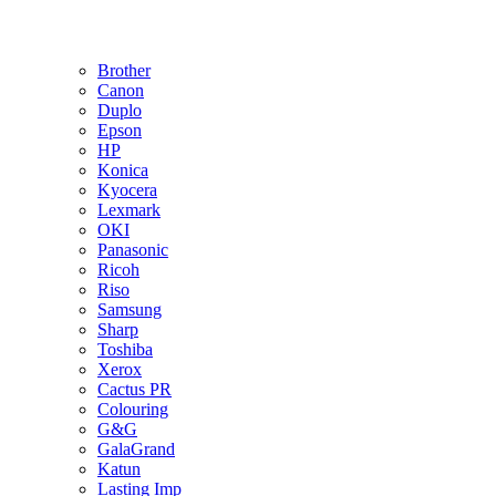
Brother
Canon
Duplo
Epson
HP
Konica
Kyocera
Lexmark
OKI
Panasonic
Ricoh
Riso
Samsung
Sharp
Toshiba
Xerox
Cactus PR
Colouring
G&G
GalaGrand
Katun
Lasting Imp