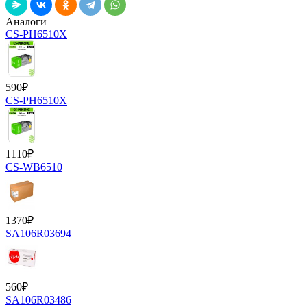
Аналоги
CS-PH6510X
590
₽
CS-PH6510X
1110
₽
CS-WB6510
1370
₽
SA106R03694
560
₽
SA106R03486