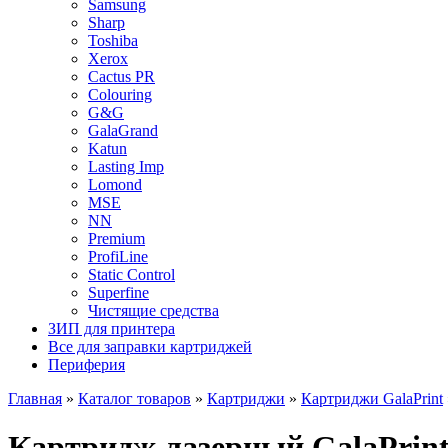
Samsung
Sharp
Toshiba
Xerox
Cactus PR
Colouring
G&G
GalaGrand
Katun
Lasting Imp
Lomond
MSE
NN
Premium
ProfiLine
Static Control
Superfine
Чистящие средства
ЗИП для принтера
Все для заправки картриджей
Периферия
Главная
»
Каталог товаров
»
Картриджи
»
Картриджи GalaPrint
Картридж лазерный GalaPrint