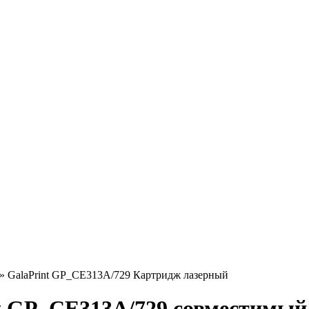
»
GalaPrint GP_CE313A/729 Картридж лазерный
 GP_CE313A/729 совместимый 