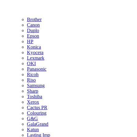
Brother
Canon
Duplo
Epson
HP
Konica
Kyocera
Lexmark
OKI
Panasonic
Ricoh
Riso
Samsung
Sharp
Toshiba
Xerox
Cactus PR
Colouring
G&G
GalaGrand
Katun
Lasting Imp