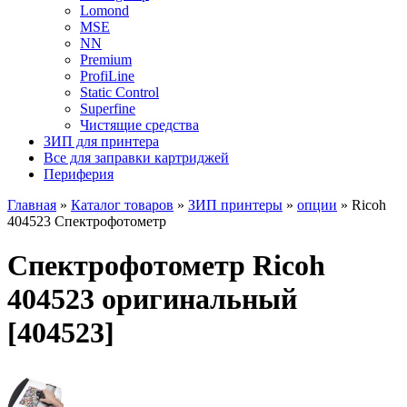
Lomond
MSE
NN
Premium
ProfiLine
Static Control
Superfine
Чистящие средства
ЗИП для принтера
Все для заправки картриджей
Периферия
Главная
»
Каталог товаров
»
ЗИП принтеры
»
опции
»
Ricoh
404523 Спектрофотометр
Спектрофотометр Ricoh
404523 оригинальный
[404523]