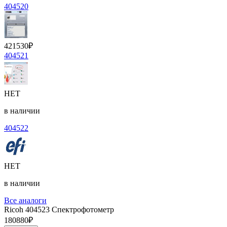
404520
421530
₽
404521
НЕТ
в наличии
404522
НЕТ
в наличии
Все аналоги
Ricoh 404523 Спектрофотометр
180880
₽