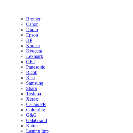
Brother
Canon
Duplo
Epson
HP
Konica
Kyocera
Lexmark
OKI
Panasonic
Ricoh
Riso
Samsung
Sharp
Toshiba
Xerox
Cactus PR
Colouring
G&G
GalaGrand
Katun
Lasting Imp