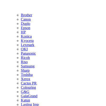
Brother
Canon
Duplo
Epson
HP
Konica
Kyocera
Lexmark
OKI
Panasonic
Ricoh
Riso
Samsung
Sharp
Toshiba
Xerox
Cactus PR
Colouring
G&G
GalaGrand
Katun
Lasting Imp