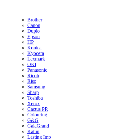
Brother
Canon
Duplo
Epson
HP
Konica
Kyocera
Lexmark
OKI
Panasonic
Ricoh
Riso
Samsung
Sharp
Toshiba
Xerox
Cactus PR
Colouring
G&G
GalaGrand
Katun
Lasting Imp