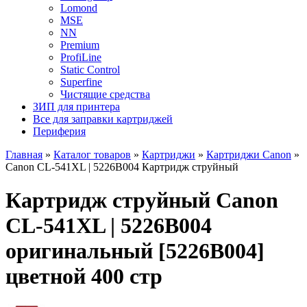
Lomond
MSE
NN
Premium
ProfiLine
Static Control
Superfine
Чистящие средства
ЗИП для принтера
Все для заправки картриджей
Периферия
Главная
»
Каталог товаров
»
Картриджи
»
Картриджи Canon
»
Canon CL-541XL | 5226B004 Картридж струйный
Картридж струйный Canon
CL-541XL | 5226B004
оригинальный [5226B004]
цветной 400 стр