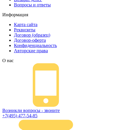
Вопросы и ответы
пожалуйста, свяжитесь с нами через сервис
обратная связь, или позвоните.
Информация
Карта сайта
Реквизиты
Договор (образец)
Договор-оферта
Конфиденциальность
Авторские права
О нас
Возникли вопросы - звоните
+7(495) 477-54-85