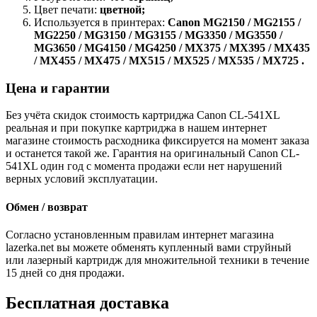
Цвет печати:
цветной;
Используется в принтерах:
Canon MG2150 / MG2155 /
MG2250 / MG3150 / MG3155 / MG3350 / MG3550 /
MG3650 / MG4150 / MG4250 / MX375 / MX395 / MX435
/ MX455 / MX475 / MX515 / MX525 / MX535 / MX725 .
Цена и гарантии
Без учёта скидок стоимость картриджа Canon CL-541XL
реальная и при покупке картриджа в нашем интернет
магазине стоимость расходника фиксируется на момент заказа
и останется такой же. Гарантия на оригинальный Canon CL-
541XL один год с момента продажи если нет нарушений
верных условий эксплуатации.
Обмен / возврат
Согласно установленным правилам интернет магазина
lazerka.net вы можете обменять купленный вами струйный
или лазерный картридж для множительной техники в течение
15 дней со дня продажи.
Бесплатная доставка