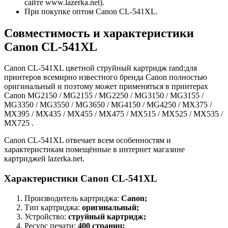
сайте www.lazerka.net).
При покупке оптом Canon CL-541XL.
Совместимость и характеристики
Canon CL-541XL
Canon CL-541XL цветной струйный картридж rand:для
принтеров всемирно известного бренда Canon полностью
оригинальный и поэтому может применяться в принтерах
Canon MG2150 / MG2155 / MG2250 / MG3150 / MG3155 /
MG3350 / MG3550 / MG3650 / MG4150 / MG4250 / MX375 /
MX395 / MX435 / MX455 / MX475 / MX515 / MX525 / MX535 /
MX725 .
Canon CL-541XL отвечает всем особенностям и
характеристикам помещённые в интернет магазине
картриджей lazerka.net.
Характеристики Canon CL-541XL
Производитель картриджа:
Canon;
Тип картриджа:
оригинальный;
Устройство:
струйный картридж;
Ресурс печати:
400 страниц;