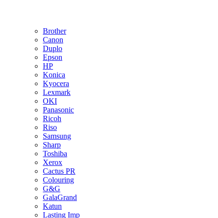
Brother
Canon
Duplo
Epson
HP
Konica
Kyocera
Lexmark
OKI
Panasonic
Ricoh
Riso
Samsung
Sharp
Toshiba
Xerox
Cactus PR
Colouring
G&G
GalaGrand
Katun
Lasting Imp