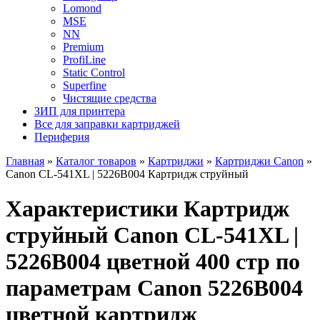
Lomond
MSE
NN
Premium
ProfiLine
Static Control
Superfine
Чистящие средства
ЗИП для принтера
Все для заправки картриджей
Периферия
Главная
»
Каталог товаров
»
Картриджи
»
Картриджи Canon
»
Canon CL-541XL | 5226B004 Картридж струйный
Характеристики Картридж
струйный Canon CL-541XL |
5226B004 цветной 400 стр по
параметрам Canon 5226B004
цветной картридж