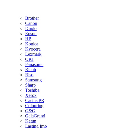
Brother
Canon
Duplo
Epson
HP
Konica
Kyocera
Lexmark
OKI
Panasonic
Ricoh
Riso
Samsung
Sharp
Toshiba
Xerox
Cactus PR
Colouring
G&G
GalaGrand
Katun
Lasting Imp