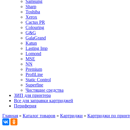
Samsung
Sharp
Toshiba
Xerox
Cactus PR
Colouring
G&G
GalaGrand
Katun
Lasting Imp
Lomond
MSE
NN
Premium
ProfiLine
Static Control
Superfine
Чистящие средства
ЗИП для принтера
Все для заправки картриджей
Периферия
Главная
»
Каталог товаров
»
Картриджи
»
Картриджи по принт