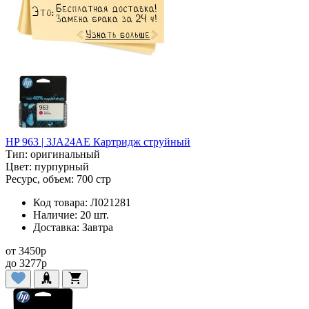
HP 963 | 3JA24AE Картридж струйный
Тип:
оригинальный
Цвет:
пурпурный
Ресурс, объем:
700 стр
Код товара:
Л021281
Наличие:
20 шт.
Доставка:
Завтра
от
3450
p
до
3277
p