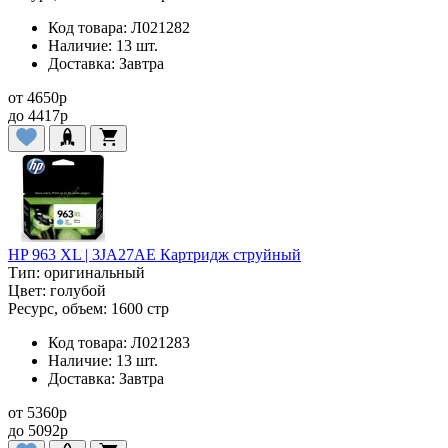
Код товара:
Л021282
Наличие:
13 шт.
Доставка:
Завтра
от
4650
p
до
4417
p
HP 963 XL | 3JA27AE Картридж струйный
Тип:
оригинальный
Цвет:
голубой
Ресурс, объем:
1600 стр
Код товара:
Л021283
Наличие:
13 шт.
Доставка:
Завтра
от
5360
p
до
5092
p