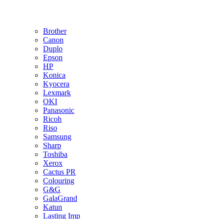
Brother
Canon
Duplo
Epson
HP
Konica
Kyocera
Lexmark
OKI
Panasonic
Ricoh
Riso
Samsung
Sharp
Toshiba
Xerox
Cactus PR
Colouring
G&G
GalaGrand
Katun
Lasting Imp