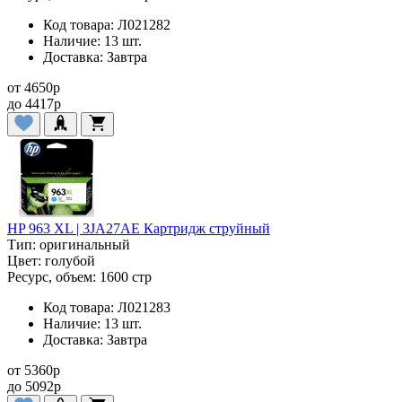
Код товара:
Л021282
Наличие:
13 шт.
Доставка:
Завтра
от
4650
p
до
4417
p
HP 963 XL | 3JA27AE Картридж струйный
Тип:
оригинальный
Цвет:
голубой
Ресурс, объем:
1600 стр
Код товара:
Л021283
Наличие:
13 шт.
Доставка:
Завтра
от
5360
p
до
5092
p