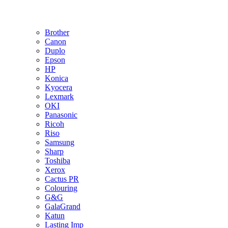
Brother
Canon
Duplo
Epson
HP
Konica
Kyocera
Lexmark
OKI
Panasonic
Ricoh
Riso
Samsung
Sharp
Toshiba
Xerox
Cactus PR
Colouring
G&G
GalaGrand
Katun
Lasting Imp