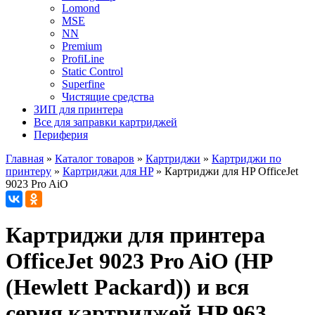
Lomond
MSE
NN
Premium
ProfiLine
Static Control
Superfine
Чистящие средства
ЗИП для принтера
Все для заправки картриджей
Периферия
Главная
»
Каталог товаров
»
Картриджи
»
Картриджи по
принтеру
»
Картриджи для HP
»
Картриджи для HP OfficeJet
9023 Pro AiO
Картриджи для принтера
OfficeJet 9023 Pro AiO (HP
(Hewlett Packard)) и вся
серия картриджей HP 963