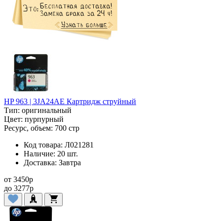
HP 963 | 3JA24AE Картридж струйный
Тип:
оригинальный
Цвет:
пурпурный
Ресурс, объем:
700 стр
Код товара:
Л021281
Наличие:
20 шт.
Доставка:
Завтра
от
3450
p
до
3277
p