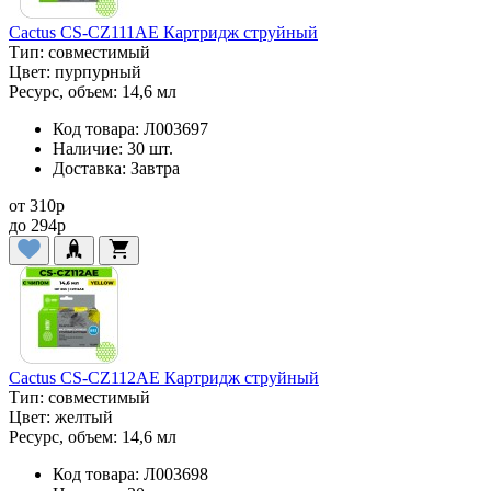
Cactus CS-CZ111AE Картридж струйный
Тип:
совместимый
Цвет:
пурпурный
Ресурс, объем:
14,6 мл
Код товара:
Л003697
Наличие:
30 шт.
Доставка:
Завтра
от
310
p
до
294
p
Cactus CS-CZ112AE Картридж струйный
Тип:
совместимый
Цвет:
желтый
Ресурс, объем:
14,6 мл
Код товара:
Л003698