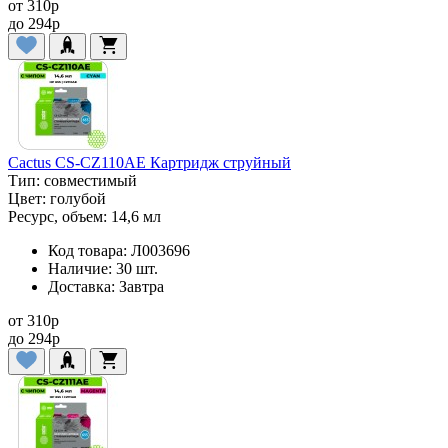
от
310
p
до
294
p
Cactus CS-CZ110AE Картридж струйный
Тип:
совместимый
Цвет:
голубой
Ресурс, объем:
14,6 мл
Код товара:
Л003696
Наличие:
30 шт.
Доставка:
Завтра
от
310
p
до
294
p