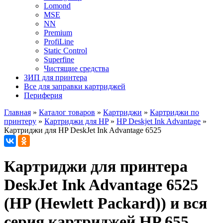
Lomond
MSE
NN
Premium
ProfiLine
Static Control
Superfine
Чистящие средства
ЗИП для принтера
Все для заправки картриджей
Периферия
Главная
»
Каталог товаров
»
Картриджи
»
Картриджи по
принтеру
»
Картриджи для HP
»
HP Deskjet Ink Advantage
»
Картриджи для HP DeskJet Ink Advantage 6525
Картриджи для принтера
DeskJet Ink Advantage 6525
(HP (Hewlett Packard)) и вся
серия картриджей HP 655