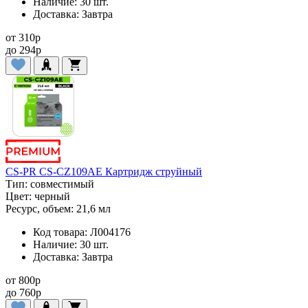
Наличие:
30 шт.
Доставка:
Завтра
от
310
p
до
294
p
CS-PR CS-CZ109AE Картридж струйный
Тип:
совместимый
Цвет:
черный
Ресурс, объем:
21,6 мл
Код товара:
Л004176
Наличие:
30 шт.
Доставка:
Завтра
от
800
p
до
760
p