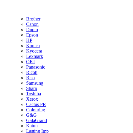
Brother
Canon
Duplo
Epson
HP
Konica
Kyocera
Lexmark
OKI
Panasonic
Ricoh
Riso
Samsung
Sharp
Toshiba
Xerox
Cactus PR
Colouring
G&G
GalaGrand
Katun
Lasting Imp