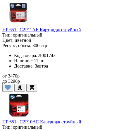
HP 651 | C2P11AE Картридж струйный
Тип:
оригинальный
Цвет:
цветной
Ресурс, объем:
300 стр
Код товара:
Л001743
Наличие:
11 шт.
Доставка:
Завтра
от
3470
p
до
3296
p
HP 651 | C2P10AE Картридж струйный
Тип:
оригинальный