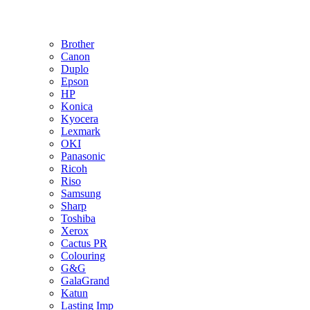
Brother
Canon
Duplo
Epson
HP
Konica
Kyocera
Lexmark
OKI
Panasonic
Ricoh
Riso
Samsung
Sharp
Toshiba
Xerox
Cactus PR
Colouring
G&G
GalaGrand
Katun
Lasting Imp