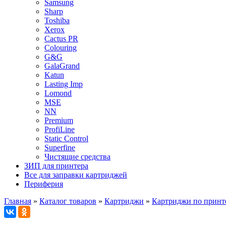
Samsung
Sharp
Toshiba
Xerox
Cactus PR
Colouring
G&G
GalaGrand
Katun
Lasting Imp
Lomond
MSE
NN
Premium
ProfiLine
Static Control
Superfine
Чистящие средства
ЗИП для принтера
Все для заправки картриджей
Периферия
Главная
»
Каталог товаров
»
Картриджи
»
Картриджи по принт