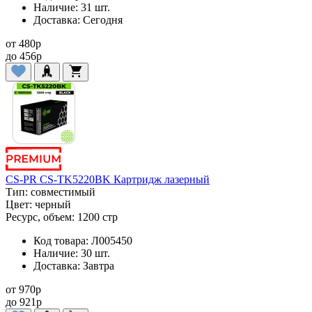
Наличие:
31 шт.
Доставка:
Сегодня
от
480
p
до
456
p
CS-PR CS-TK5220BK Картридж лазерный
Тип:
совместимый
Цвет:
черный
Ресурс, объем:
1200 стр
Код товара:
Л005450
Наличие:
30 шт.
Доставка:
Завтра
от
970
p
до
921
p