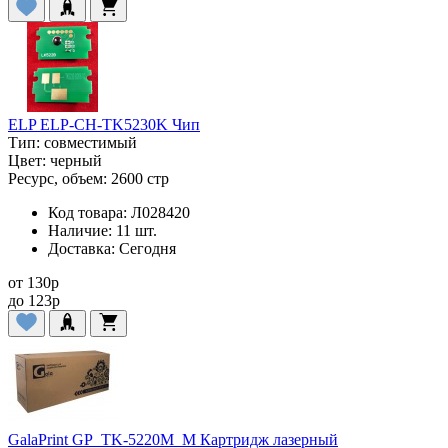
ELP ELP-CH-TK5230K Чип
Тип:
совместимый
Цвет:
черный
Ресурс, объем:
2600 стр
Код товара:
Л028420
Наличие:
11 шт.
Доставка:
Сегодня
от
130
p
до
123
p
GalaPrint GP_TK-5220M_M Картридж лазерный