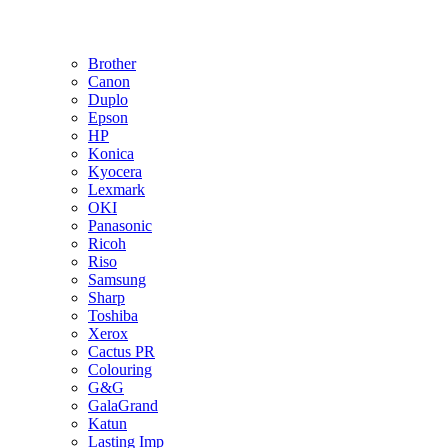
Brother
Canon
Duplo
Epson
HP
Konica
Kyocera
Lexmark
OKI
Panasonic
Ricoh
Riso
Samsung
Sharp
Toshiba
Xerox
Cactus PR
Colouring
G&G
GalaGrand
Katun
Lasting Imp