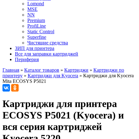
Lomond
MSE
NN
Premium
ProfiLine
Static Control
Superfine
Чистящие средства
ЗИП для принтера
Все для заправки картриджей
Периферия
Главная
»
Каталог товаров
»
Картриджи
»
Картриджи по
принтеру
»
Картриджи для Kyocera
»
Картриджи для Kyocera
Mita ECOSYS P5021
Картриджи для принтера
ECOSYS P5021 (Kyocera) и
вся серия картриджей
Kyocera 5220