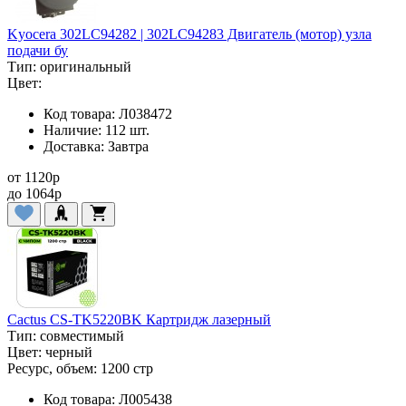
Kyocera 302LC94282 | 302LC94283 Двигатель (мотор) узла
подачи бу
Тип:
оригинальный
Цвет:
Код товара:
Л038472
Наличие:
112 шт.
Доставка:
Завтра
от
1120
p
до
1064
p
Cactus CS-TK5220BK Картридж лазерный
Тип:
совместимый
Цвет:
черный
Ресурс, объем:
1200 стр
Код товара:
Л005438