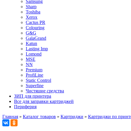
Samsung
Sharp
Toshiba
Xerox
Cactus PR
Colouring
G&G
GalaGrand
Katun
Lasting Imp
Lomond
MSE
NN
Premium
ProfiLine
Static Control
Superfine
Чистящие средства
ЗИП для принтера
Все для заправки картриджей
Периферия
Главная
»
Каталог товаров
»
Картриджи
»
Картриджи по принт