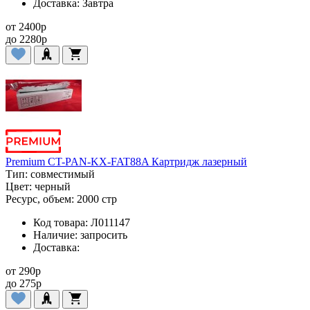
Доставка:
Завтра
от
2400
p
до
2280
p
Premium CT-PAN-KX-FAT88A Картридж лазерный
Тип:
совместимый
Цвет:
черный
Ресурс, объем:
2000 стр
Код товара:
Л011147
Наличие:
запросить
Доставка:
от
290
p
до
275
p