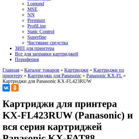
Lomond
MSE
NN
Premium
ProfiLine
Static Control
Superfine
Чистящие средства
ЗИП для принтера
Все для заправки картриджей
Периферия
Главная
»
Каталог товаров
»
Картриджи
»
Картриджи по
принтеру
»
Картриджи для Panasonic
»
Panasonic KX-FL
»
Картриджи для Panasonic KX-FL423RUW
Картриджи для принтера
KX-FL423RUW (Panasonic) и
вся серия картриджей
Panasonic KX-FAT88