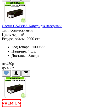
Cactus CS-P88A Картридж лазерный
Тип:
совместимый
Цвет:
черный
Ресурс, объем:
2000 стр
Код товара:
Л000556
Наличие:
4 шт.
Доставка:
Завтра
от
430
p
до
408
p