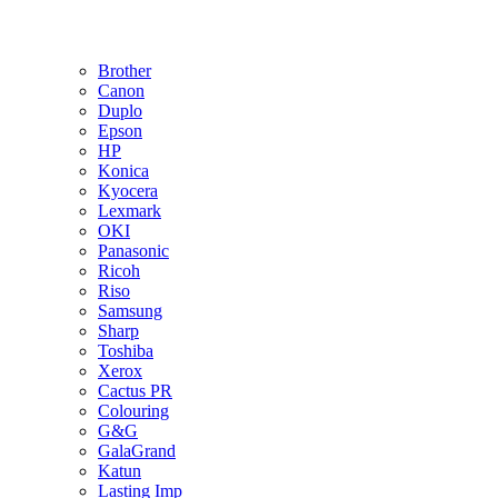
Brother
Canon
Duplo
Epson
HP
Konica
Kyocera
Lexmark
OKI
Panasonic
Ricoh
Riso
Samsung
Sharp
Toshiba
Xerox
Cactus PR
Colouring
G&G
GalaGrand
Katun
Lasting Imp