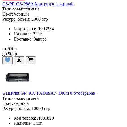
CS-PR CS-P88A Картридж лазерный
Тип:
совместимый
Цвет:
черный
Ресурс, объем:
2000 стр
Код товара:
Л003254
Наличие:
3 шт.
Доставка:
Завтра
от
950
p
до
902
p
GalaPrint GP_KX-FAD89A7_Drum Фотобарабан
Тип:
совместимый
Цвет:
черный
Ресурс, объем:
10000 стр
Код товара:
Л031829
Наличие:
1 шт.