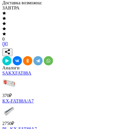
Доставка возможна:
ЗАВТРА
0
Аналоги
SAKXFAT88A
370
₽
KX-FAT88A/A7
2750
₽
PL_KX-FAT88A7