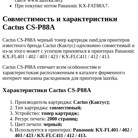
сайте www.lazerka.net).
При покупке оптом Panasonic KX-FAT88A7.
Совместимость и характеристики
Cactus CS-P88A
Cactus CS-P88A черный тонер картридж rand:для принтеров
известного бренда Cactus (Кактус) однозначно совместимый и
из-за этого может с успехом приеняться в принтерах Panasonic
KX-FL401 / 402 / 403 / 423 / KX-FLC411 / 412 / 413.
Cactus CS-P88A отвечает всем особенностям и
характеристикам расположенным в каталоге фирменного
интернет магазина расходников для принтеров lazerka.
Характеристики Cactus CS-P88A
Производитель картриджа:
Cactus (Кактус);
Тип картриджа:
совместимый;
Устройство:
тонер картридж;
Ресурс печати:
2000 страниц;
Цвет печати:
черный;
Используется в принтерах:
Panasonic KX-FL401 / 402 /
403 / 423 / KX-FLC411 / 412 / 413.