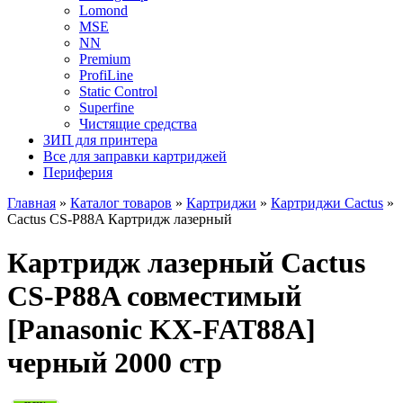
Lomond
MSE
NN
Premium
ProfiLine
Static Control
Superfine
Чистящие средства
ЗИП для принтера
Все для заправки картриджей
Периферия
Главная
»
Каталог товаров
»
Картриджи
»
Картриджи Cactus
»
Cactus CS-P88A Картридж лазерный
Картридж лазерный Cactus
CS-P88A совместимый
[Panasonic KX-FAT88A]
черный 2000 стр