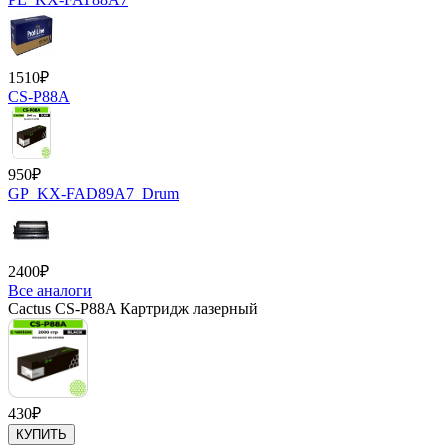
1510
₽
CS-P88A
950
₽
GP_KX-FAD89A7_Drum
2400
₽
Все аналоги
Cactus CS-P88A Картридж лазерный
430
₽
КУПИТЬ