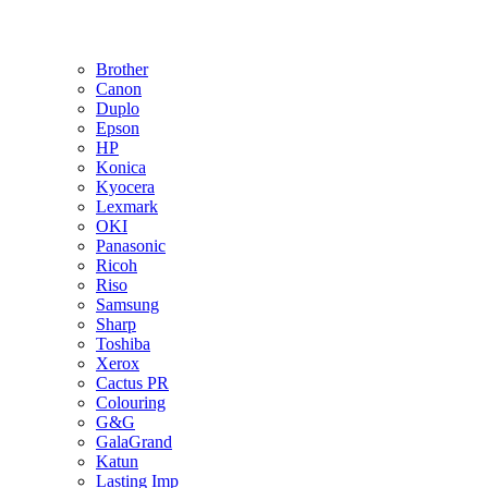
Brother
Canon
Duplo
Epson
HP
Konica
Kyocera
Lexmark
OKI
Panasonic
Ricoh
Riso
Samsung
Sharp
Toshiba
Xerox
Cactus PR
Colouring
G&G
GalaGrand
Katun
Lasting Imp