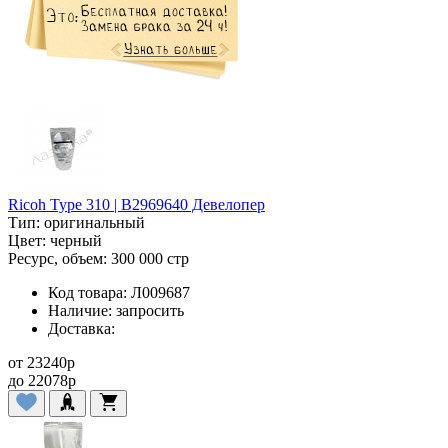
Ricoh Type 310 | B2969640 Девелопер
Тип:
оригинальный
Цвет:
черный
Ресурс, объем:
300 000 стр
Код товара:
Л009687
Наличие:
запросить
Доставка:
от
23240
p
до
22078
p