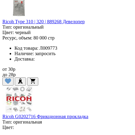
Ricoh Type 310 | 320 | 889268 Девелопер
Тип:
оригинальный
Цвет:
черный
Ресурс, объем:
80 000 стр
Код товара:
Л009773
Наличие:
запросить
Доставка:
от
30
p
до
28
p
Ricoh G0202716 Фрикционная прокладка
Тип:
оригинальная
Цвет: