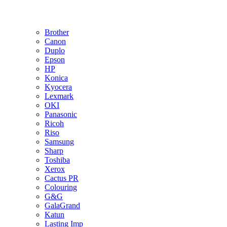
Brother
Canon
Duplo
Epson
HP
Konica
Kyocera
Lexmark
OKI
Panasonic
Ricoh
Riso
Samsung
Sharp
Toshiba
Xerox
Cactus PR
Colouring
G&G
GalaGrand
Katun
Lasting Imp