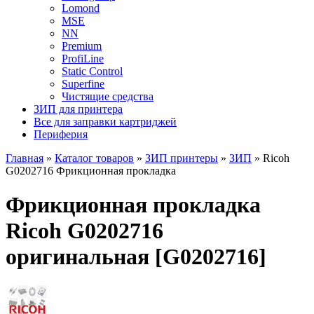
Lomond
MSE
NN
Premium
ProfiLine
Static Control
Superfine
Чистящие средства
ЗИП для принтера
Все для заправки картриджей
Периферия
Главная
»
Каталог товаров
»
ЗИП принтеры
»
ЗИП
»
Ricoh
G0202716 Фрикционная прокладка
Фрикционная прокладка
Ricoh G0202716
оригинальная [G0202716]