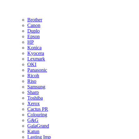
Brother
Canon
Duplo
Epson
HP
Konica
Kyocera
Lexmark
OKI
Panasonic
Ricoh
Riso
Samsung
Sharp
Toshiba
Xerox
Cactus PR
Colouring
G&G
GalaGrand
Katun
Lasting Imp