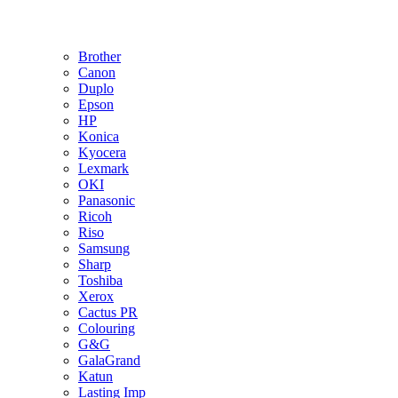
Brother
Canon
Duplo
Epson
HP
Konica
Kyocera
Lexmark
OKI
Panasonic
Ricoh
Riso
Samsung
Sharp
Toshiba
Xerox
Cactus PR
Colouring
G&G
GalaGrand
Katun
Lasting Imp