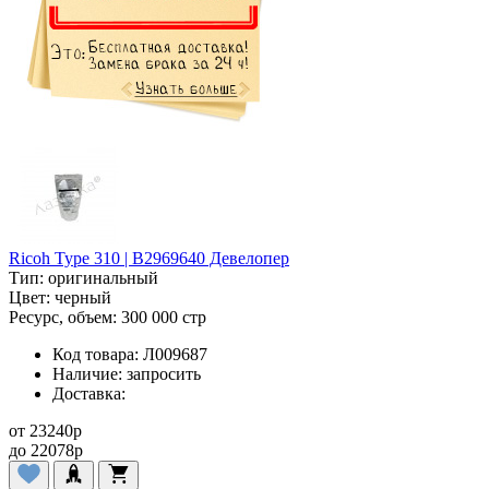
Ricoh Type 310 | B2969640 Девелопер
Тип:
оригинальный
Цвет:
черный
Ресурс, объем:
300 000 стр
Код товара:
Л009687
Наличие:
запросить
Доставка:
от
23240
p
до
22078
p