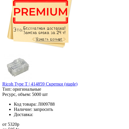
Ricoh Type T | 414859 Скрепки (staple)
Тип:
оригинальные
Ресурс, объем:
5000 шт
Код товара:
Л009788
Наличие:
запросить
Доставка:
от
5320
p