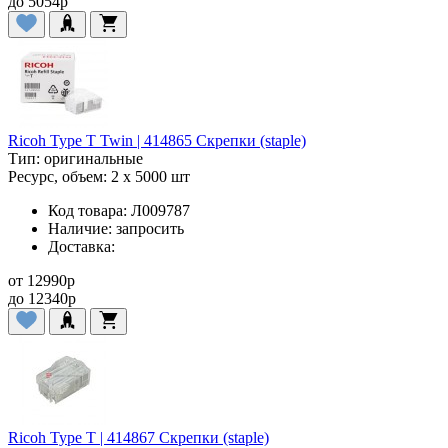
до
5054
p
Ricoh Type T Twin | 414865 Скрепки (staple)
Тип:
оригинальные
Ресурс, объем:
2 x 5000 шт
Код товара:
Л009787
Наличие:
запросить
Доставка:
от
12990
p
до
12340
p
Ricoh Type T | 414867 Скрепки (staple)