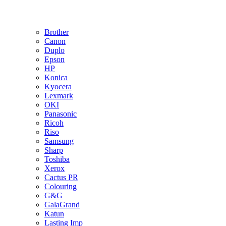
Brother
Canon
Duplo
Epson
HP
Konica
Kyocera
Lexmark
OKI
Panasonic
Ricoh
Riso
Samsung
Sharp
Toshiba
Xerox
Cactus PR
Colouring
G&G
GalaGrand
Katun
Lasting Imp