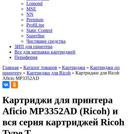
Lomond
MSE
NN
Premium
ProfiLine
Static Control
Superfine
Чистящие средства
ЗИП для принтера
Все для заправки картриджей
Периферия
Главная
»
Каталог товаров
»
Картриджи
»
Картриджи по
принтеру
»
Картриджи для Ricoh
»
Картриджи для Ricoh
Aficio MP3352AD
Картриджи для принтера
Aficio MP3352AD (Ricoh) и
вся серия картриджей Ricoh
Type T