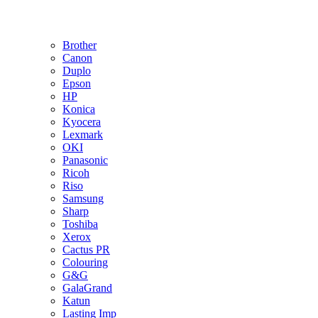
Brother
Canon
Duplo
Epson
HP
Konica
Kyocera
Lexmark
OKI
Panasonic
Ricoh
Riso
Samsung
Sharp
Toshiba
Xerox
Cactus PR
Colouring
G&G
GalaGrand
Katun
Lasting Imp