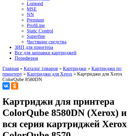
Lomond
MSE
NN
Premium
ProfiLine
Static Control
Superfine
Чистящие средства
ЗИП для принтера
Все для заправки картриджей
Периферия
Главная
»
Каталог товаров
»
Картриджи
»
Картриджи по
принтеру
»
Картриджи для Xerox
»
Картриджи для Xerox
ColorQube 8580DN
Картриджи для принтера
ColorQube 8580DN (Xerox) и
вся серия картриджей Xerox
ColorQube 8570