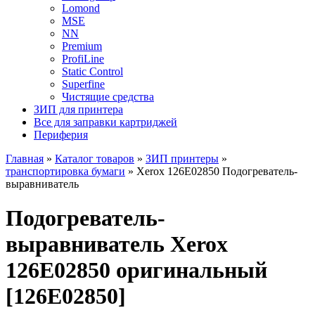
Lomond
MSE
NN
Premium
ProfiLine
Static Control
Superfine
Чистящие средства
ЗИП для принтера
Все для заправки картриджей
Периферия
Главная
»
Каталог товаров
»
ЗИП принтеры
»
транспортировка бумаги
»
Xerox 126E02850 Подогреватель-
выравниватель
Подогреватель-
выравниватель Xerox
126E02850 оригинальный
[126E02850]