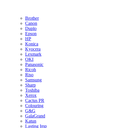
Brother
Canon
Duplo
Epson
HP
Konica
Kyocera
Lexmark
OKI
Panasonic
Ricoh
Riso
Samsung
Sharp
Toshiba
Xerox
Cactus PR
Colouring
G&G
GalaGrand
Katun
Lasting Imp