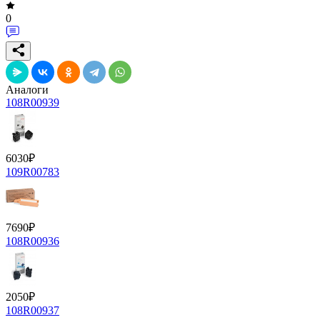
0
Аналоги
108R00939
6030
₽
109R00783
7690
₽
108R00936
2050
₽
108R00937