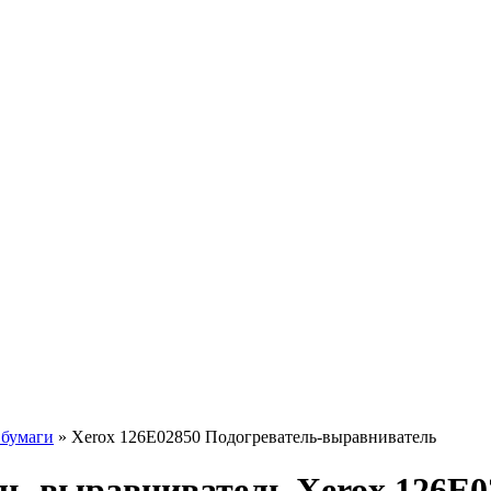
 бумаги
»
Xerox 126E02850 Подогреватель-выравниватель
ь-выравниватель Xerox 126E0