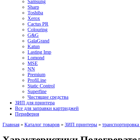
Samsung
Sharp
Toshiba
Xerox
Cactus PR
Colouring
G&G
GalaGrand
Katun
Lasting Imp
Lomond
MSE
NN
Premium
ProfiLine
Static Control
Superfine
Чистящие средства
ЗИП для принтера
Все для заправки картриджей
Периферия
Главная
»
Каталог товаров
»
ЗИП принтеры
»
транспортировка
Характеристики Подогревател