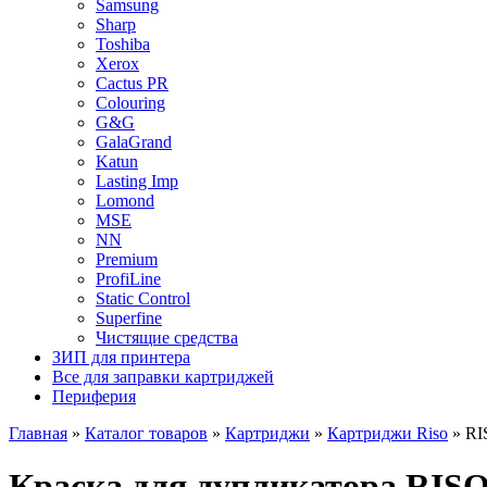
Samsung
Sharp
Toshiba
Xerox
Cactus PR
Colouring
G&G
GalaGrand
Katun
Lasting Imp
Lomond
MSE
NN
Premium
ProfiLine
Static Control
Superfine
Чистящие средства
ЗИП для принтера
Все для заправки картриджей
Периферия
Главная
»
Каталог товаров
»
Картриджи
»
Картриджи Riso
»
RI
Краска для дупликатора RISO