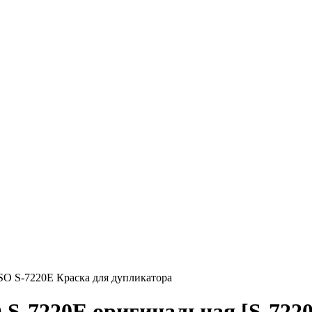
SO S-7220E Краска для дупликатора
 S-7220E оригинальная [S-722