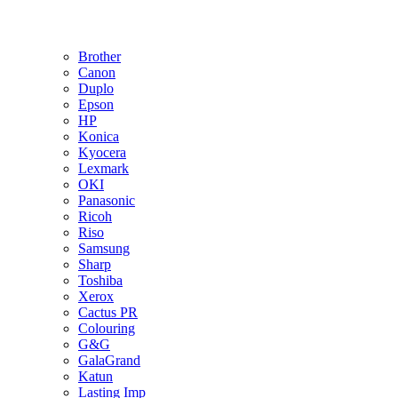
Brother
Canon
Duplo
Epson
HP
Konica
Kyocera
Lexmark
OKI
Panasonic
Ricoh
Riso
Samsung
Sharp
Toshiba
Xerox
Cactus PR
Colouring
G&G
GalaGrand
Katun
Lasting Imp