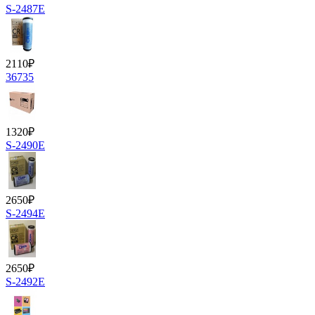
S-2487E
2110
₽
36735
1320
₽
S-2490E
2650
₽
S-2494E
2650
₽
S-2492E