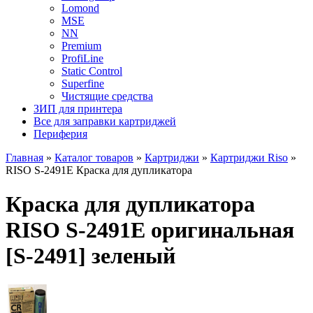
Lomond
MSE
NN
Premium
ProfiLine
Static Control
Superfine
Чистящие средства
ЗИП для принтера
Все для заправки картриджей
Периферия
Главная
»
Каталог товаров
»
Картриджи
»
Картриджи Riso
»
RISO S-2491E Краска для дупликатора
Краска для дупликатора
RISO S-2491E оригинальная
[S-2491] зеленый