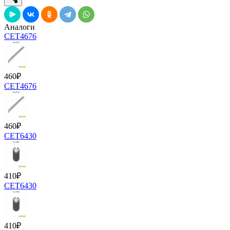
Аналоги
CET4676
460
₽
CET4676
460
₽
CET6430
410
₽
CET6430
410
₽