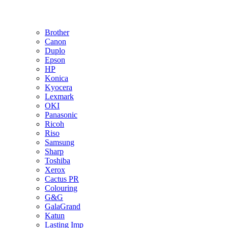
Brother
Canon
Duplo
Epson
HP
Konica
Kyocera
Lexmark
OKI
Panasonic
Ricoh
Riso
Samsung
Sharp
Toshiba
Xerox
Cactus PR
Colouring
G&G
GalaGrand
Katun
Lasting Imp