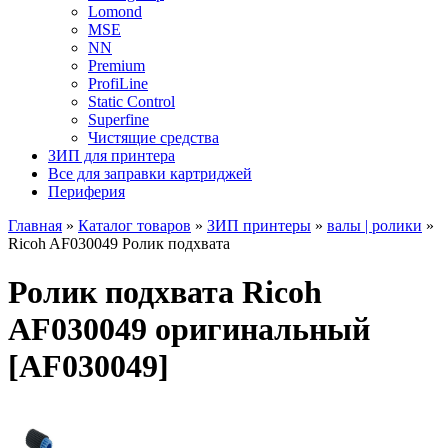
Lomond
MSE
NN
Premium
ProfiLine
Static Control
Superfine
Чистящие средства
ЗИП для принтера
Все для заправки картриджей
Периферия
Главная
»
Каталог товаров
»
ЗИП принтеры
»
валы | ролики
»
Ricoh AF030049 Ролик подхвата
Ролик подхвата Ricoh
AF030049 оригинальный
[AF030049]