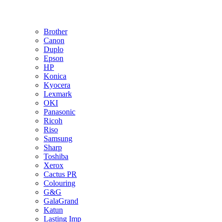
Brother
Canon
Duplo
Epson
HP
Konica
Kyocera
Lexmark
OKI
Panasonic
Ricoh
Riso
Samsung
Sharp
Toshiba
Xerox
Cactus PR
Colouring
G&G
GalaGrand
Katun
Lasting Imp