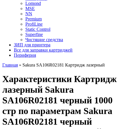
Lomond
MSE
NN
Premium
ProfiLine
Static Control
Superfine
Чистящие средства
ЗИП для принтера
Все для заправки картриджей
Периферия
Главная
»
Sakura SA106R02181 Картридж лазерный
Характеристики Картридж
лазерный Sakura
SA106R02181 черный 1000
стр по параметрам Sakura
SA106R02181 черный