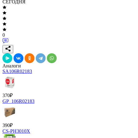
СЕГОДНЯ
0
Аналоги
SA106R02183
370
₽
GP_106R02183
390
₽
CS-PH3010X