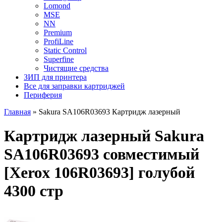
Lomond
MSE
NN
Premium
ProfiLine
Static Control
Superfine
Чистящие средства
ЗИП для принтера
Все для заправки картриджей
Периферия
Главная
»
Sakura SA106R03693 Картридж лазерный
Картридж лазерный Sakura
SA106R03693 совместимый
[Xerox 106R03693] голубой
4300 стр