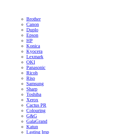
Brother
Canon
Duplo
Epson
HP
Konica
Kyocera
Lexmark
OKI
Panasonic
Ricoh
Riso
Samsung
Sharp
Toshiba
Xerox
Cactus PR
Colouring
G&G
GalaGrand
Katun
Lasting Imp