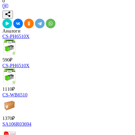
0
Аналоги
CS-PH6510X
590
₽
CS-PH6510X
1110
₽
CS-WB6510
1370
₽
SA106R03694