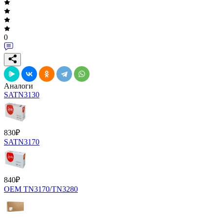
0
Аналоги
SATN3130
830
₽
SATN3170
840
₽
OEM TN3170/TN3280