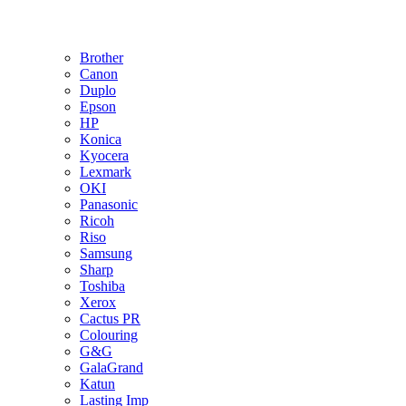
Brother
Canon
Duplo
Epson
HP
Konica
Kyocera
Lexmark
OKI
Panasonic
Ricoh
Riso
Samsung
Sharp
Toshiba
Xerox
Cactus PR
Colouring
G&G
GalaGrand
Katun
Lasting Imp