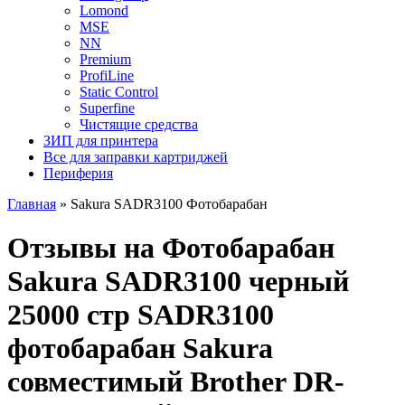
Lomond
MSE
NN
Premium
ProfiLine
Static Control
Superfine
Чистящие средства
ЗИП для принтера
Все для заправки картриджей
Периферия
Главная
»
Sakura SADR3100 Фотобарабан
Отзывы на Фотобарабан
Sakura SADR3100 черный
25000 стр SADR3100
фотобарабан Sakura
совместимый Brother DR-