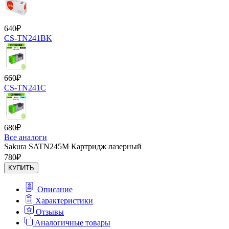
640
₽
CS-TN241BK
660
₽
CS-TN241C
680
₽
Все аналоги
Sakura SATN245M Картридж лазерный
780
₽
КУПИТЬ
Описание
Характеристики
Отзывы
Аналогичные товары