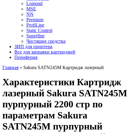
Lomond
MSE
NN
Premium
ProfiLine
Static Control
Superfine
Чистящие средства
ЗИП для принтера
Все для заправки картриджей
Периферия
Главная
»
Sakura SATN245M Картридж лазерный
Характеристики Картридж
лазерный Sakura SATN245M
пурпурный 2200 стр по
параметрам Sakura
SATN245M пурпурный