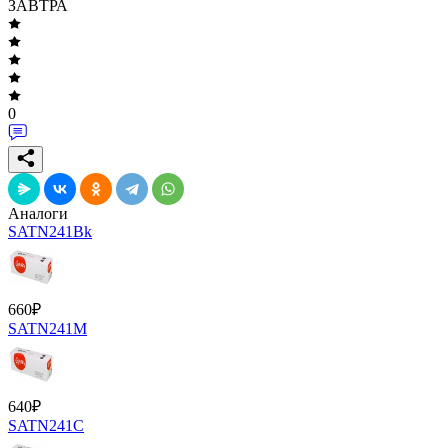
ЗАВТРА
0
Аналоги
SATN241Bk
660
₽
SATN241M
640
₽
SATN241C