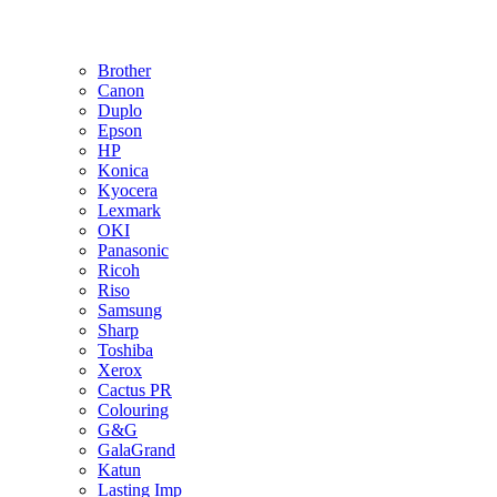
Brother
Canon
Duplo
Epson
HP
Konica
Kyocera
Lexmark
OKI
Panasonic
Ricoh
Riso
Samsung
Sharp
Toshiba
Xerox
Cactus PR
Colouring
G&G
GalaGrand
Katun
Lasting Imp