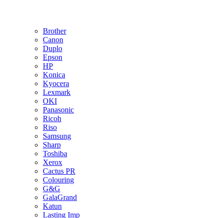
Brother
Canon
Duplo
Epson
HP
Konica
Kyocera
Lexmark
OKI
Panasonic
Ricoh
Riso
Samsung
Sharp
Toshiba
Xerox
Cactus PR
Colouring
G&G
GalaGrand
Katun
Lasting Imp