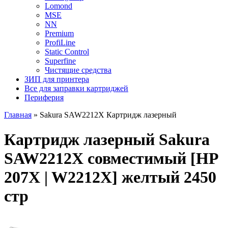
Lomond
MSE
NN
Premium
ProfiLine
Static Control
Superfine
Чистящие средства
ЗИП для принтера
Все для заправки картриджей
Периферия
Главная
»
Sakura SAW2212X Картридж лазерный
Картридж лазерный Sakura
SAW2212X совместимый [HP
207X | W2212X] желтый 2450
стр