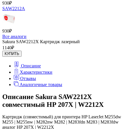
930
₽
SAW2212A
930
₽
Все аналоги
Sakura SAW2212X Картридж лазерный
1140
₽
КУПИТЬ
Описание
Характеристики
Отзывы
Аналогичные товары
Описание Sakura SAW2212X
совместимый HP 207X | W2212X
Картридж (совместимый) для принтера HP LaserJet M255dw
M255 | M255nw | M282nw M282 | M283fdn M283 | M283fdw
аналог HP 207X | W2212X