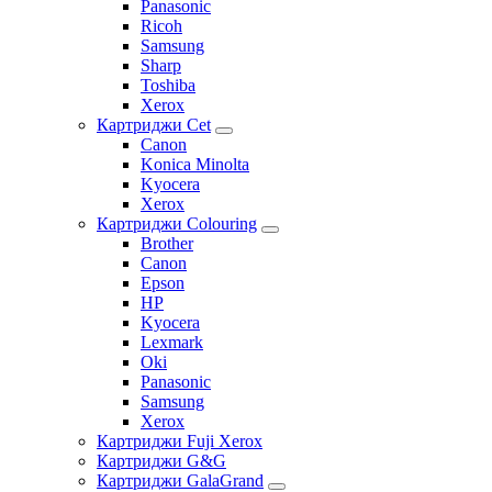
Panasonic
Ricoh
Samsung
Sharp
Toshiba
Xerox
Картриджи Cet
Canon
Konica Minolta
Kyocera
Xerox
Картриджи Colouring
Brother
Canon
Epson
HP
Kyocera
Lexmark
Oki
Panasonic
Samsung
Xerox
Картриджи Fuji Xerox
Картриджи G&G
Картриджи GalaGrand