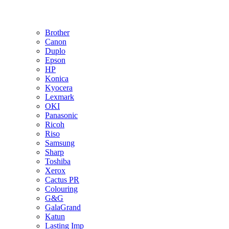
Brother
Canon
Duplo
Epson
HP
Konica
Kyocera
Lexmark
OKI
Panasonic
Ricoh
Riso
Samsung
Sharp
Toshiba
Xerox
Cactus PR
Colouring
G&G
GalaGrand
Katun
Lasting Imp