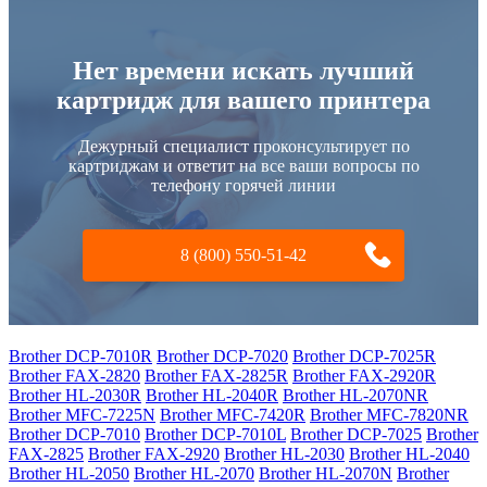
Нет времени искать лучший
картридж для вашего принтера
Дежурный специалист проконсультирует по
картриджам и ответит на все ваши вопросы по
телефону горячей линии
8 (800) 550-51-42
Brother DCP-7010R
Brother DCP-7020
Brother DCP-7025R
Brother FAX-2820
Brother FAX-2825R
Brother FAX-2920R
Brother HL-2030R
Brother HL-2040R
Brother HL-2070NR
Brother MFC-7225N
Brother MFC-7420R
Brother MFC-7820NR
Brother DCP-7010
Brother DCP-7010L
Brother DCP-7025
Brother
FAX-2825
Brother FAX-2920
Brother HL-2030
Brother HL-2040
Brother HL-2050
Brother HL-2070
Brother HL-2070N
Brother