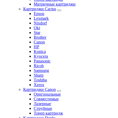
Матричные картриджи
Картриджи Cactus
Epson
Lexmark
Nixdorf
Oki
Star
Brother
Canon
HP
Konica
Kyocera
Panasonic
Ricoh
Samsung
Sharp
Toshiba
Xerox
Картриджи Canon
Оригинальные
Совместимые
Лазерные
Струйные
Тонер картридж
Картриджи Duplo