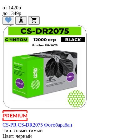
от
1420
p
до
1349
p
CS-PR CS-DR2075 Фотобарабан
Тип:
совместимый
Цвет:
черный