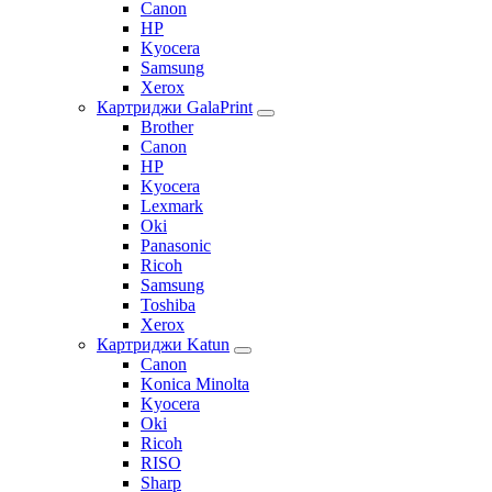
Canon
HP
Kyocera
Samsung
Xerox
Картриджи GalaPrint
Brother
Canon
HP
Kyocera
Lexmark
Oki
Panasonic
Ricoh
Samsung
Toshiba
Xerox
Картриджи Katun
Canon
Konica Minolta
Kyocera
Oki
Ricoh
RISO
Sharp