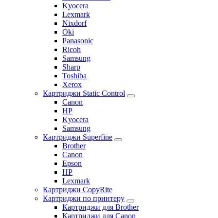
Kyocera
Lexmark
Nixdorf
Oki
Panasonic
Ricoh
Samsung
Sharp
Toshiba
Xerox
Картриджи Static Control
Canon
HP
Kyocera
Samsung
Картриджи Superfine
Brother
Canon
Epson
HP
Lexmark
Картриджи CopyRite
Картриджи по принтеру
Картриджи для Brother
Картриджи для Canon