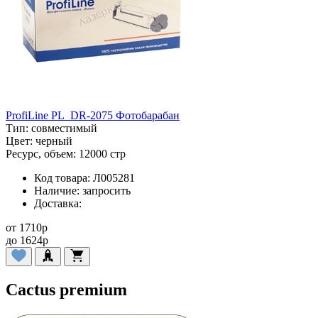
ProfiLine PL_DR-2075 Фотобарабан
Тип:
совместимый
Цвет:
черный
Ресурс, объем:
12000 стр
Код товара:
Л005281
Наличие:
запросить
Доставка:
от
1710
p
до
1624
p
Cactus premium