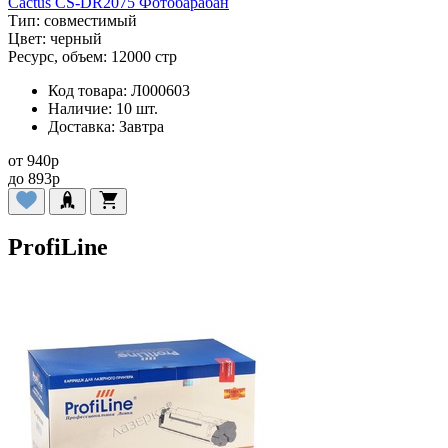
Cactus CS-DR2075 Фотобарабан
Тип:
совместимый
Цвет:
черный
Ресурс, объем:
12000 стр
Код товара:
Л000603
Наличие:
10 шт.
Доставка:
Завтра
от
940
p
до
893
p
ProfiLine