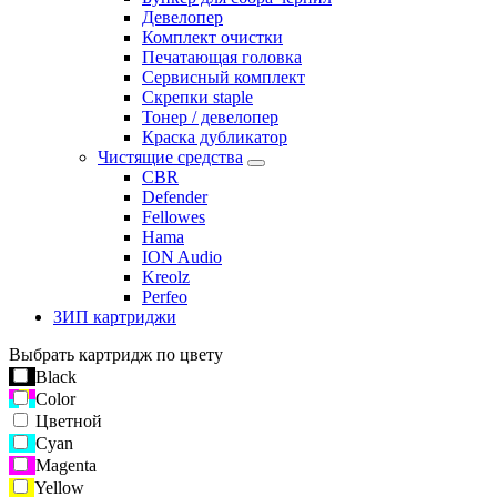
Девелопер
Комплект очистки
Печатающая головка
Сервисный комплект
Скрепки staple
Тонер / девелопер
Краска дубликатор
Чистящие средства
CBR
Defender
Fellowes
Hama
ION Audio
Kreolz
Perfeo
ЗИП картриджи
Выбрать картридж по цвету
Black
Color
Цветной
Cyan
Magenta
Yellow