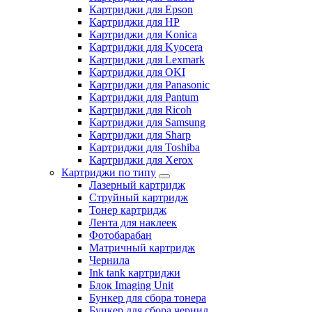
Картриджи для Epson
Картриджи для HP
Картриджи для Konica
Картриджи для Kyocera
Картриджи для Lexmark
Картриджи для OKI
Картриджи для Panasonic
Картриджи для Pantum
Картриджи для Ricoh
Картриджи для Samsung
Картриджи для Sharp
Картриджи для Toshiba
Картриджи для Xerox
Картриджи по типу
Лазерный картридж
Струйный картридж
Тонер картридж
Лента для наклеек
Фотобарабан
Матричный картридж
Чернила
Ink tank картриджи
Блок Imaging Unit
Бункер для сбора тонера
Бункер для сбора чернил