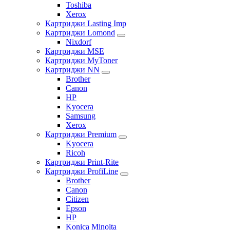
Toshiba
Xerox
Картриджи Lasting Imp
Картриджи Lomond
Nixdorf
Картриджи MSE
Картриджи MyToner
Картриджи NN
Brother
Canon
HP
Kyocera
Samsung
Xerox
Картриджи Premium
Kyocera
Ricoh
Картриджи Print-Rite
Картриджи ProfiLine
Brother
Canon
Citizen
Epson
HP
Konica Minolta