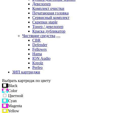
Девелопер
Комплект очистки
Печатающая головка
Сервисный комплект
Скрепки staple
Тонер / девелопер
Краска дубликатор
Чистящие средства
CBR
Defender
Fellowes
Hama
ION Audio
Kreolz
Perfeo
ЗИП картриджи
Выбрать картридж по цвету
Black
Color
Цветной
Cyan
Magenta
Yellow