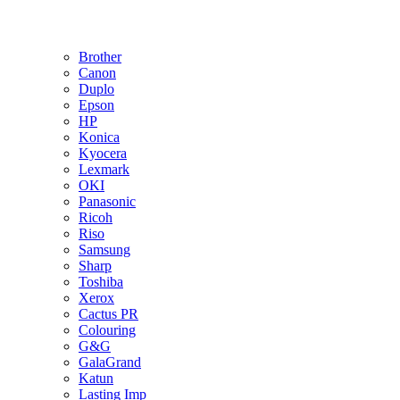
Brother
Canon
Duplo
Epson
HP
Konica
Kyocera
Lexmark
OKI
Panasonic
Ricoh
Riso
Samsung
Sharp
Toshiba
Xerox
Cactus PR
Colouring
G&G
GalaGrand
Katun
Lasting Imp