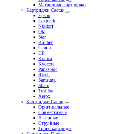
Матричные картриджи
Картриджи Cactus
Epson
Lexmark
Nixdorf
Oki
Star
Brother
Canon
HP
Konica
Kyocera
Panasonic
Ricoh
Samsung
Sharp
Toshiba
Xerox
Картриджи Canon
Оригинальные
Совместимые
Лазерные
Струйные
Тонер картридж
Картриджи Duplo