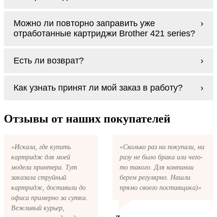
при сумме покупок от 3000 рублей.
Оплачиваются картриджи Brother 421 series
Мы гарантируем цельность упаковки, когда
Можно ли повторно заправить уже
наличными курьеру при получении заказа.
доставляем Вам картриджи Brother 421
отработанные картриджи Brother 421 series?
series
Заправка возможна. С
аналогами
этот
Есть ли возврат?
процесс проще, в случае с оригиналами
будет лучше обратиться к профессионалам.
Если картриджи Brother 421 series по какой-
В любом случае вы можете заправить
Как узнать принят ли мой заказ в работу?
то причине вам не подошли, мы при первом
картриджи Brother 421 series. У нас можно
же обращении, в кратчайшие сроки вернём
купить все необходимое для заправки
ваши деньги.
После размещения заказа на картриджи
картриджей любой марки и для любых
Brother 421 series на указанную вами
Отзывы от наших покупателей
моделей принтеров.
электронную почту придёт письмо с копией
заказа. Это значит, что заказ получен и мы
позвоним вам так быстро, как это возможно,
«Искала, где купить
«Сколько раз ни покупали, ни
чтобы оформить доставку. Если вы не
картридж для моей
разу не было брака или чего-
получили письмо с копией заказа,
пожалуйста, свяжитесь с нами через сервис
модели принтера. Тут
то такого. Для компании
обратная связь, или позвоните.
заказала струйный
берем регулярно. Нашли
картридж, доставили до
прямо своего поставщика)»
офиса примерно за сутки.
Вежливый курьер,