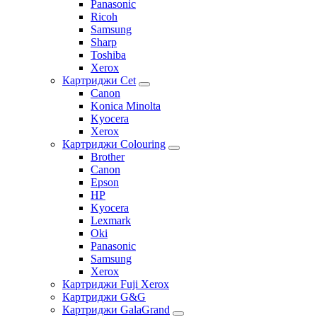
Panasonic
Ricoh
Samsung
Sharp
Toshiba
Xerox
Картриджи Cet
Canon
Konica Minolta
Kyocera
Xerox
Картриджи Colouring
Brother
Canon
Epson
HP
Kyocera
Lexmark
Oki
Panasonic
Samsung
Xerox
Картриджи Fuji Xerox
Картриджи G&G
Картриджи GalaGrand