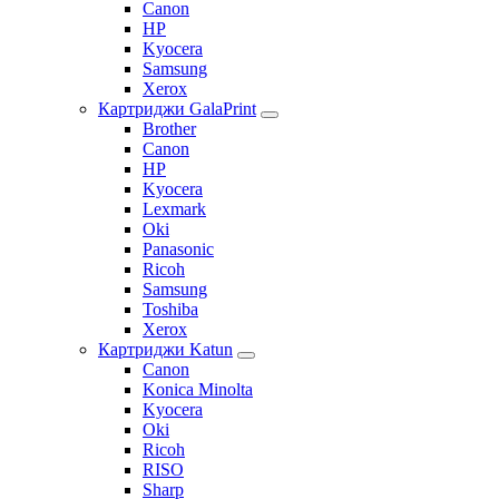
Canon
HP
Kyocera
Samsung
Xerox
Картриджи GalaPrint
Brother
Canon
HP
Kyocera
Lexmark
Oki
Panasonic
Ricoh
Samsung
Toshiba
Xerox
Картриджи Katun
Canon
Konica Minolta
Kyocera
Oki
Ricoh
RISO
Sharp