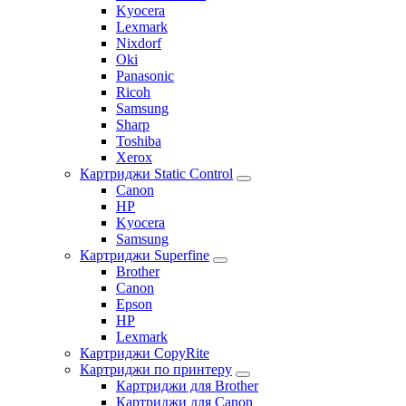
Kyocera
Lexmark
Nixdorf
Oki
Panasonic
Ricoh
Samsung
Sharp
Toshiba
Xerox
Картриджи Static Control
Canon
HP
Kyocera
Samsung
Картриджи Superfine
Brother
Canon
Epson
HP
Lexmark
Картриджи CopyRite
Картриджи по принтеру
Картриджи для Brother
Картриджи для Canon