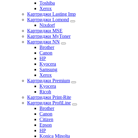
Toshiba
Xerox
Картриджи Lasting Imp
Картриджи Lomond
Nixdorf
Картриджи MSE
Картриджи MyToner
Картриджи NN
Brother
Canon
HP
Kyocera
Samsung
Xerox
Картриджи Premium
Kyocera
Ricoh
Картриджи Print-Rite
Картриджи ProfiLine
Brother
Canon
Citizen
Epson
HP
Konica Minolta