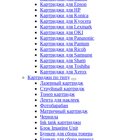
Картриджи для Epson
Картриджи для HP
Картриджи для Konica
Картриджи для Kyocera
Картриджи для Lexmark
Картриджи для OKI
Картриджи для Panasonic
Картриджи для Pantum
Картриджи для Ricoh
Картриджи для Samsung
Картриджи для Sharp
Картриджи для Toshiba
Картриджи для Xerox
Картриджи по типу
Лазерный картридж
Струйный картридж
Тонер картридж
Лента для наклеек
Фотобарабан
Матричный картридж
Чернила
Ink tank картриджи
Блок Imaging Unit
Бункер для сбора тонера
Бункер для сбора чернил