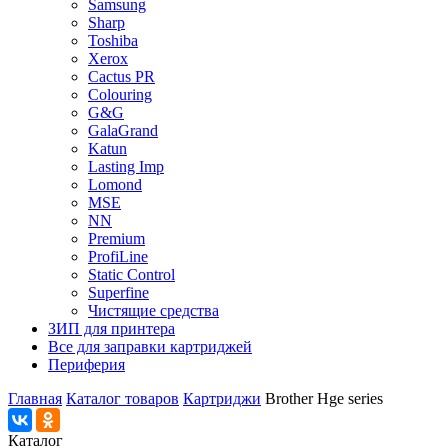
Samsung
Sharp
Toshiba
Xerox
Cactus PR
Colouring
G&G
GalaGrand
Katun
Lasting Imp
Lomond
MSE
NN
Premium
ProfiLine
Static Control
Superfine
Чистящие средства
ЗИП для принтера
Все для заправки картриджей
Периферия
Главная
Каталог товаров
Картриджи
Brother Hge series
Каталог