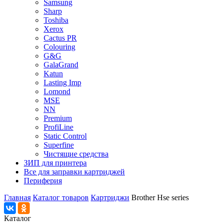
Samsung
Sharp
Toshiba
Xerox
Cactus PR
Colouring
G&G
GalaGrand
Katun
Lasting Imp
Lomond
MSE
NN
Premium
ProfiLine
Static Control
Superfine
Чистящие средства
ЗИП для принтера
Все для заправки картриджей
Периферия
Главная
Каталог товаров
Картриджи
Brother Hse series
Каталог