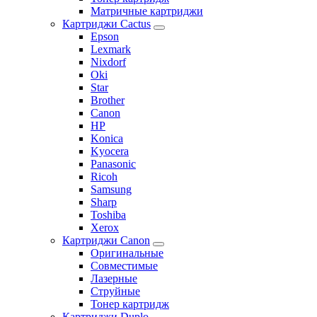
Матричные картриджи
Картриджи Cactus
Epson
Lexmark
Nixdorf
Oki
Star
Brother
Canon
HP
Konica
Kyocera
Panasonic
Ricoh
Samsung
Sharp
Toshiba
Xerox
Картриджи Canon
Оригинальные
Совместимые
Лазерные
Струйные
Тонер картридж
Картриджи Duplo