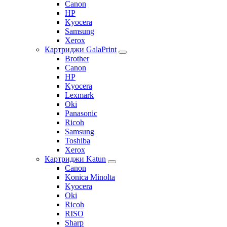
Canon
HP
Kyocera
Samsung
Xerox
Картриджи GalaPrint
Brother
Canon
HP
Kyocera
Lexmark
Oki
Panasonic
Ricoh
Samsung
Toshiba
Xerox
Картриджи Katun
Canon
Konica Minolta
Kyocera
Oki
Ricoh
RISO
Sharp