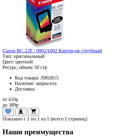
Canon BC-22E | 0902A002 Картридж струйный
Тип:
оригинальный
Цвет:
цветной
Ресурс, объем:
50 стр
Код товара:
Л002815
Наличие:
запросить
Доставка:
от
410
p
до
389
p
Показано с 1 по 1 из 1 (всего 1 страниц)
Наши преимущества