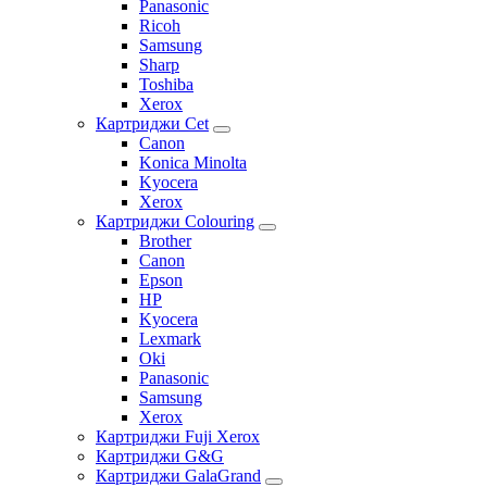
Panasonic
Ricoh
Samsung
Sharp
Toshiba
Xerox
Картриджи Cet
Canon
Konica Minolta
Kyocera
Xerox
Картриджи Colouring
Brother
Canon
Epson
HP
Kyocera
Lexmark
Oki
Panasonic
Samsung
Xerox
Картриджи Fuji Xerox
Картриджи G&G
Картриджи GalaGrand