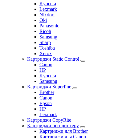
Kyocera
Lexmark
Nixdorf
Oki
Panasonic
Ricoh
Samsung
Sharp
Toshiba
Xerox
Картриджи Static Control
Canon
HP
Kyocera
Samsung
Картриджи Superfine
Brother
Canon
Epson
HP
Lexmark
Картриджи CopyRite
Картриджи по принтеру
Картриджи для Brother
Картриджи для Canon