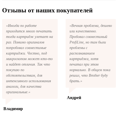
купить все необходимое для заправки
вернём ваши деньги.
После размещения заказа на картриджи
картриджей любой марки и для любых
Canon BC-22 series на указанную вами
Отзывы от наших покупателей
моделей принтеров.
электронную почту придёт письмо с копией
заказа. Это значит, что заказ получен и мы
позвоним вам так быстро, как это возможно,
«Иногда по работе
«Вечная проблема, дешево
чтобы оформить доставку. Если вы не
приходится много печатать
или качественно.
получили письмо с копией заказа,
пожалуйста, свяжитесь с нами через сервис
тогда картридж улетает на
Пробовал совместимый
обратная связь, или позвоните.
раз. Помимо оригиналов
ProfiLine, но там были
попробовал совместимые
проблемы с
картриджи. Честно, под
распознаванием
микроскопом может кто-то
картриджа, хотя
и найдет отличия. Так что
печатал при этом
покупаю по
нормально. В общем пока
обстоятельствам, для
решил, что Brother буду
интенсивного использования
брать.»
аналоги, для качества
оригинальные.»
Андрей
Владимир