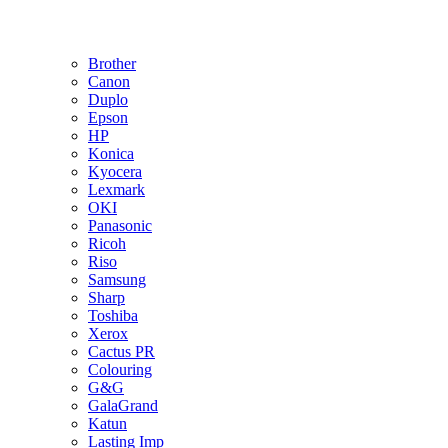
Brother
Canon
Duplo
Epson
HP
Konica
Kyocera
Lexmark
OKI
Panasonic
Ricoh
Riso
Samsung
Sharp
Toshiba
Xerox
Cactus PR
Colouring
G&G
GalaGrand
Katun
Lasting Imp