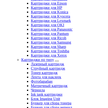
Картриджи для Epson
Картриджи для HP
Картриджи для Konica
Картриджи для Kyocera
Картриджи для Lexmark
Картриджи для OKI
Картриджи для Panasonic
Картриджи для Pantum
Картриджи для Ricoh
Картриджи для Samsung
Картриджи для Sharp
Картриджи для Toshiba
Картриджи для Xerox
Картриджи по типу
Лазерный картридж
Струйный картридж
Тонер картридж
Лента для наклеек
Фотобарабан
Матричный картридж
Чернила
Ink tank картриджи
Блок Imaging Unit
Бункер для сбора тонера
Бункер для сбора чернил