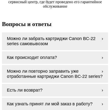
сервисный центр, где будет проведено его гарантийное
обслуживание
Вопросы и ответы
Можно ли забрать картриджи Canon BC-22
series самовывозом
У нас нет самовывоза, но мы быстро
Как происходит оплата?
доставим заказ и сделаем это бесплатно
при сумме покупок от 3000 рублей.
Оплачиваются картриджи Canon BC-22
Мы гарантируем цельность упаковки, когда
Можно ли повторно заправить уже
series наличными курьеру при получении
доставляем Вам картриджи Canon BC-22
отработанные картриджи Canon BC-22 series?
заказа.
series
Заправка возможна. С
аналогами
этот
Есть ли возврат?
процесс проще, в случае с оригиналами
будет лучше обратиться к профессионалам.
Если картриджи Canon BC-22 series по
В любом случае вы можете заправить
Как узнать принят ли мой заказ в работу?
какой-то причине вам не подошли, мы при
картриджи Canon BC-22 series. У нас можно
первом же обращении, в кратчайшие сроки