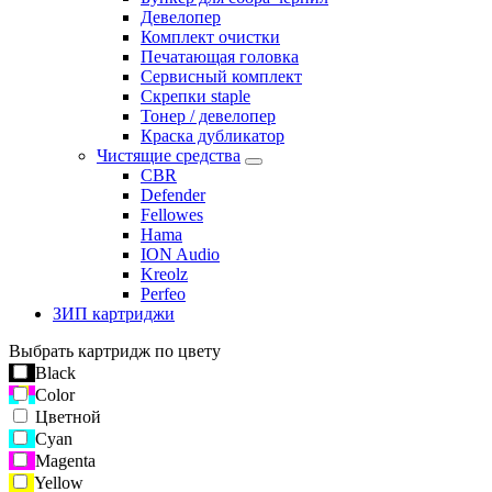
Девелопер
Комплект очистки
Печатающая головка
Сервисный комплект
Скрепки staple
Тонер / девелопер
Краска дубликатор
Чистящие средства
CBR
Defender
Fellowes
Hama
ION Audio
Kreolz
Perfeo
ЗИП картриджи
Выбрать картридж по цвету
Black
Color
Цветной
Cyan
Magenta
Yellow