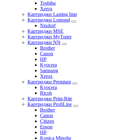
Toshiba
Xerox
Картриджи Lasting Imp
Картриджи Lomond
Nixdorf
Картриджи MSE
Картриджи MyToner
Картриджи NN
Brother
Canon
HP
Kyocera
Samsung
Xerox
Картриджи Premium
Kyocera
Ricoh
Картриджи Print-Rite
Картриджи ProfiLine
Brother
Canon
Citizen
Epson
HP
Konica Minolta