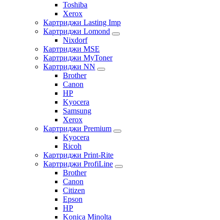
Toshiba
Xerox
Картриджи Lasting Imp
Картриджи Lomond
Nixdorf
Картриджи MSE
Картриджи MyToner
Картриджи NN
Brother
Canon
HP
Kyocera
Samsung
Xerox
Картриджи Premium
Kyocera
Ricoh
Картриджи Print-Rite
Картриджи ProfiLine
Brother
Canon
Citizen
Epson
HP
Konica Minolta