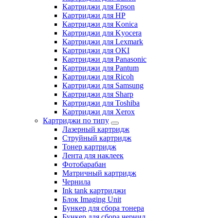
Картриджи для Epson
Картриджи для HP
Картриджи для Konica
Картриджи для Kyocera
Картриджи для Lexmark
Картриджи для OKI
Картриджи для Panasonic
Картриджи для Pantum
Картриджи для Ricoh
Картриджи для Samsung
Картриджи для Sharp
Картриджи для Toshiba
Картриджи для Xerox
Картриджи по типу
Лазерный картридж
Струйный картридж
Тонер картридж
Лента для наклеек
Фотобарабан
Матричный картридж
Чернила
Ink tank картриджи
Блок Imaging Unit
Бункер для сбора тонера
Бункер для сбора чернил