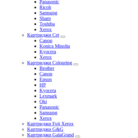
Panasonic
Ricoh
Samsung
Sharp
Toshiba
Xerox
Картриджи Cet
Canon
Konica Minolta
Kyocera
Xerox
Картриджи Colouring
Brother
Canon
Epson
HP
Kyocera
Lexmark
Oki
Panasonic
Samsung
Xerox
Картриджи Fuji Xerox
Картриджи G&G
Картриджи GalaGrand