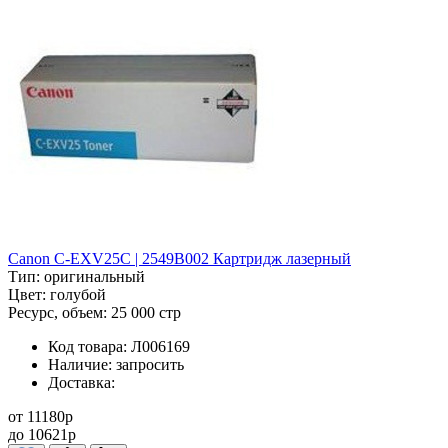
Canon C-EXV25C | 2549B002 Картридж лазерный
Тип:
оригинальный
Цвет:
голубой
Ресурс, объем:
25 000 стр
Код товара:
Л006169
Наличие:
запросить
Доставка:
от
11180
p
до
10621
p