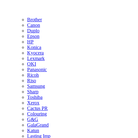
Brother
Canon
Duplo
Epson
HP
Konica
Kyocera
Lexmark
OKI
Panasonic
Ricoh
Riso
Samsung
Sharp
Toshiba
Xerox
Cactus PR
Colouring
G&G
GalaGrand
Katun
Lasting Imp