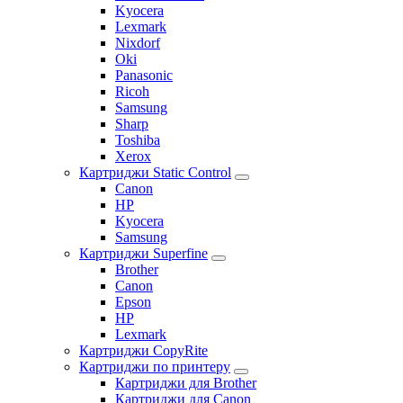
Kyocera
Lexmark
Nixdorf
Oki
Panasonic
Ricoh
Samsung
Sharp
Toshiba
Xerox
Картриджи Static Control
Canon
HP
Kyocera
Samsung
Картриджи Superfine
Brother
Canon
Epson
HP
Lexmark
Картриджи CopyRite
Картриджи по принтеру
Картриджи для Brother
Картриджи для Canon