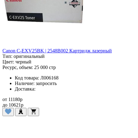
Canon C-EXV25BK | 2548B002 Картридж лазерный
Тип:
оригинальный
Цвет:
черный
Ресурс, объем:
25 000 стр
Код товара:
Л006168
Наличие:
запросить
Доставка:
от
11180
p
до
10621
p