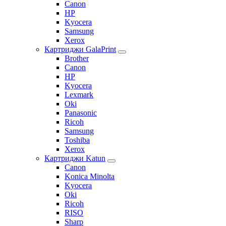
Canon
HP
Kyocera
Samsung
Xerox
Картриджи GalaPrint
Brother
Canon
HP
Kyocera
Lexmark
Oki
Panasonic
Ricoh
Samsung
Toshiba
Xerox
Картриджи Katun
Canon
Konica Minolta
Kyocera
Oki
Ricoh
RISO
Sharp