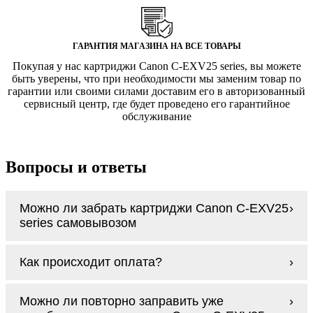
ГАРАНТИЯ МАГАЗИНА НА ВСЕ ТОВАРЫ
Покупая у нас картриджи Canon C-EXV25 series, вы можете
быть уверены, что при необходимости мы заменим товар по
гарантии или своими силами доставим его в авторизованный
сервисный центр, где будет проведено его гарантийное
обслуживание
Вопросы и ответы
Можно ли забрать картриджи Canon C-EXV25
series самовывозом
У нас нет самовывоза, но мы быстро
Как происходит оплата?
доставим заказ и сделаем это бесплатно
при сумме покупок от 3000 рублей.
Оплачиваются картриджи Canon C-EXV25
Мы гарантируем цельность упаковки, когда
Можно ли повторно заправить уже
series наличными курьеру при получении
доставляем Вам картриджи Canon C-EXV25