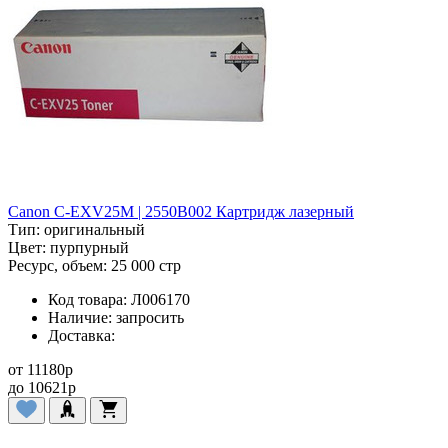
Canon C-EXV25M | 2550B002 Картридж лазерный
Тип:
оригинальный
Цвет:
пурпурный
Ресурс, объем:
25 000 стр
Код товара:
Л006170
Наличие:
запросить
Доставка:
от
11180
p
до
10621
p