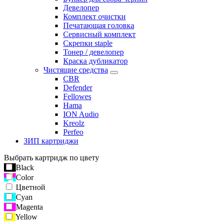
Девелопер
Комплект очистки
Печатающая головка
Сервисный комплект
Скрепки staple
Тонер / девелопер
Краска дубликатор
Чистящие средства
CBR
Defender
Fellowes
Hama
ION Audio
Kreolz
Perfeo
ЗИП картриджи
Выбрать картридж по цвету
Black
Color
Цветной
Cyan
Magenta
Yellow