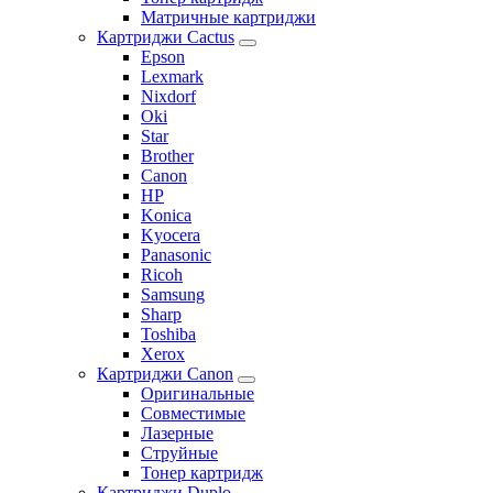
Матричные картриджи
Картриджи Cactus
Epson
Lexmark
Nixdorf
Oki
Star
Brother
Canon
HP
Konica
Kyocera
Panasonic
Ricoh
Samsung
Sharp
Toshiba
Xerox
Картриджи Canon
Оригинальные
Совместимые
Лазерные
Струйные
Тонер картридж
Картриджи Duplo