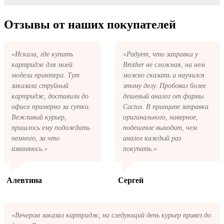
первом же обращении, в кратчайшие сроки
купить все необходимое для заправки
вернём ваши деньги.
После размещения заказа на картриджи
картриджей любой марки и для любых
Canon EP-50 series на указанную вами
Отзывы от наших покупателей
моделей принтеров.
электронную почту придёт письмо с копией
заказа. Это значит, что заказ получен и мы
позвоним вам так быстро, как это возможно,
«Искала, где купить
«Радует, что заправка у
чтобы оформить доставку. Если вы не
картридж для моей
Brother не сложная, на нем
получили письмо с копией заказа,
пожалуйста, свяжитесь с нами через сервис
модели принтера. Тут
можно сказать и научился
обратная связь, или позвоните.
заказала струйный
этому делу. Пробовал более
картридж, доставили до
дешевый аналог от фирмы
офиса примерно за сутки.
Cactus. В принципе заправка
Вежливый курьер,
оригинального, наверное,
пришлось ему подождать
подешевле выходит, чем
немного, за что
аналог каждый раз
извиняюсь.»
покупать.»
Алевтина
Сергей
«Вечером заказал картридж, на следующий день курьер привез до