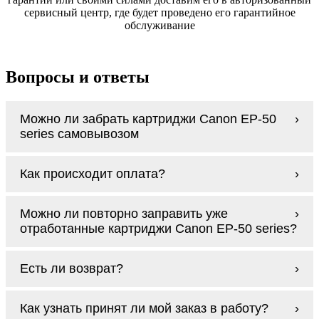
сервисный центр, где будет проведено его гарантийное
обслуживание
Вопросы и ответы
Можно ли забрать картриджи Canon EP-50
series самовывозом
У нас нет самовывоза, но мы быстро
Как происходит оплата?
доставим заказ и сделаем это бесплатно
при сумме покупок от 3000 рублей.
Оплачиваются картриджи Canon EP-50
Мы гарантируем цельность упаковки, когда
Можно ли повторно заправить уже
series наличными курьеру при получении
доставляем Вам картриджи Canon EP-50
отработанные картриджи Canon EP-50 series?
заказа.
series
Заправка возможна. С
аналогами
этот
Есть ли возврат?
процесс проще, в случае с оригиналами
будет лучше обратиться к профессионалам.
Если картриджи Canon EP-50 series по
В любом случае вы можете заправить
Как узнать принят ли мой заказ в работу?
какой-то причине вам не подошли, мы при
картриджи Canon EP-50 series. У нас можно