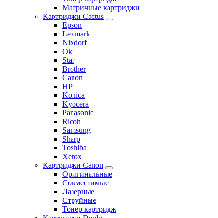
Матричные картриджи
Картриджи Cactus
Epson
Lexmark
Nixdorf
Oki
Star
Brother
Canon
HP
Konica
Kyocera
Panasonic
Ricoh
Samsung
Sharp
Toshiba
Xerox
Картриджи Canon
Оригинальные
Совместимые
Лазерные
Струйные
Тонер картридж
Картриджи Duplo