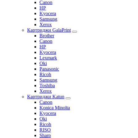
Canon
HP
Kyocera
Samsung
Xerox
Картриджи GalaPrint
Brother
Canon
HP
Kyocera
Lexmark
Oki
Panasonic
Ricoh
Samsung
Toshiba
Xerox
Картриджи Katun
Canon
Konica Minolta
Kyocera
Oki
Ricoh
RISO
Sharp