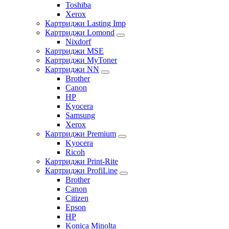
Toshiba
Xerox
Картриджи Lasting Imp
Картриджи Lomond
Nixdorf
Картриджи MSE
Картриджи MyToner
Картриджи NN
Brother
Canon
HP
Kyocera
Samsung
Xerox
Картриджи Premium
Kyocera
Ricoh
Картриджи Print-Rite
Картриджи ProfiLine
Brother
Canon
Citizen
Epson
HP
Konica Minolta