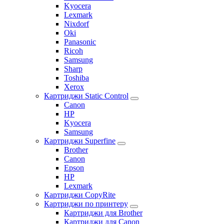
Kyocera
Lexmark
Nixdorf
Oki
Panasonic
Ricoh
Samsung
Sharp
Toshiba
Xerox
Картриджи Static Control
Canon
HP
Kyocera
Samsung
Картриджи Superfine
Brother
Canon
Epson
HP
Lexmark
Картриджи CopyRite
Картриджи по принтеру
Картриджи для Brother
Картриджи для Canon