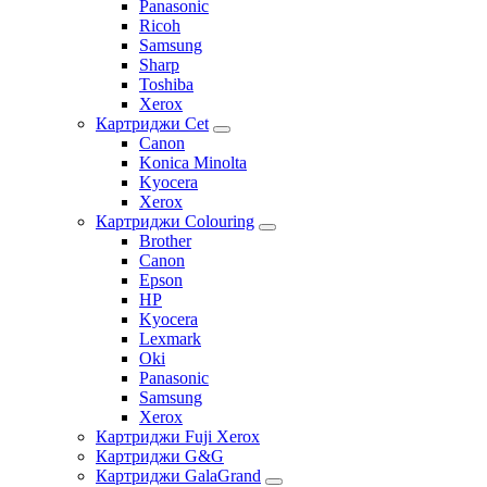
Panasonic
Ricoh
Samsung
Sharp
Toshiba
Xerox
Картриджи Cet
Canon
Konica Minolta
Kyocera
Xerox
Картриджи Colouring
Brother
Canon
Epson
HP
Kyocera
Lexmark
Oki
Panasonic
Samsung
Xerox
Картриджи Fuji Xerox
Картриджи G&G
Картриджи GalaGrand