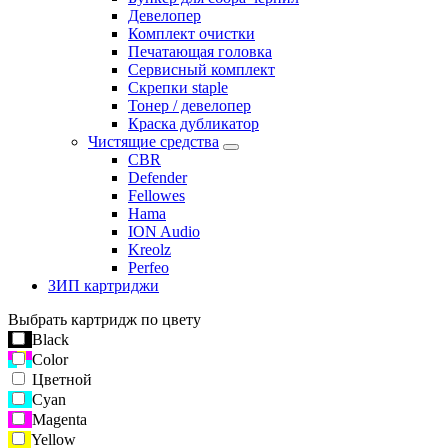
Девелопер
Комплект очистки
Печатающая головка
Сервисный комплект
Скрепки staple
Тонер / девелопер
Краска дубликатор
Чистящие средства
CBR
Defender
Fellowes
Hama
ION Audio
Kreolz
Perfeo
ЗИП картриджи
Выбрать картридж по цвету
Black
Color
Цветной
Cyan
Magenta
Yellow