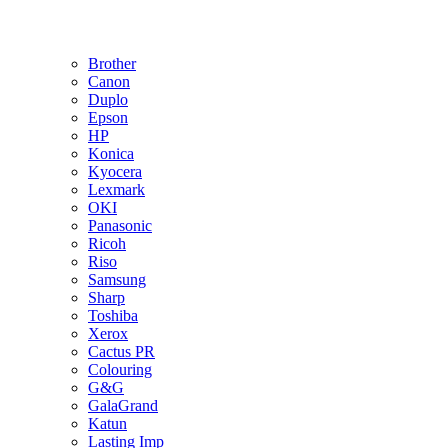
Brother
Canon
Duplo
Epson
HP
Konica
Kyocera
Lexmark
OKI
Panasonic
Ricoh
Riso
Samsung
Sharp
Toshiba
Xerox
Cactus PR
Colouring
G&G
GalaGrand
Katun
Lasting Imp