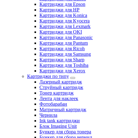
Картриджи для Epson
Картриджи для HP
Картриджи для Konica
Картриджи для Kyocera
Картриджи для Lexmark
Картриджи для OKI
Картриджи для Panasonic
Картриджи для Pantum
Картриджи для Ricoh
Картриджи для Samsung
Картриджи для Sharp
Картриджи для Toshiba
Картриджи для Xerox
Картриджи по типу
Лазерный картридж
Струйный картридж
Тонер картридж
Лента для наклеек
Фотобарабан
Матричный картридж
Чернила
Ink tank картриджи
Блок Imaging Unit
Бункер для сбора тонера
Бункер для сбора чернил