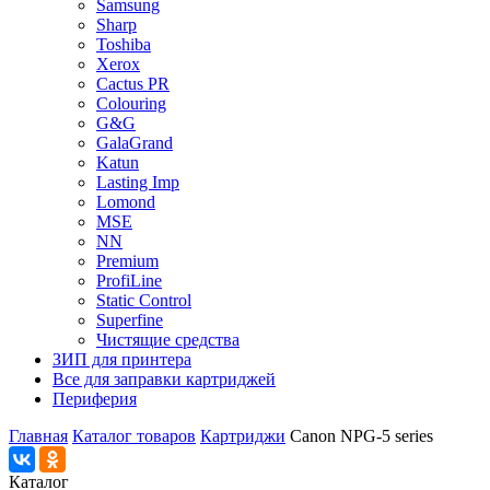
Samsung
Sharp
Toshiba
Xerox
Cactus PR
Colouring
G&G
GalaGrand
Katun
Lasting Imp
Lomond
MSE
NN
Premium
ProfiLine
Static Control
Superfine
Чистящие средства
ЗИП для принтера
Все для заправки картриджей
Периферия
Главная
Каталог товаров
Картриджи
Canon NPG-5 series
Каталог