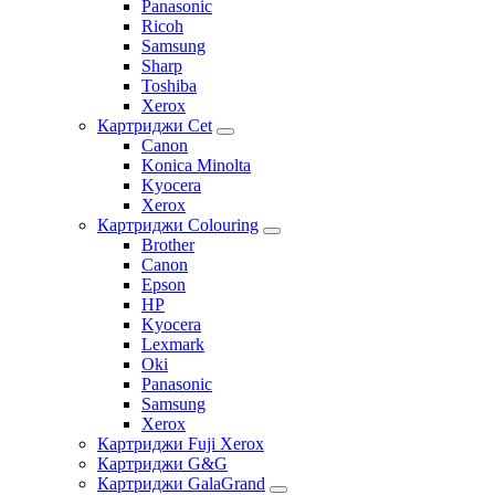
Panasonic
Ricoh
Samsung
Sharp
Toshiba
Xerox
Картриджи Cet
Canon
Konica Minolta
Kyocera
Xerox
Картриджи Colouring
Brother
Canon
Epson
HP
Kyocera
Lexmark
Oki
Panasonic
Samsung
Xerox
Картриджи Fuji Xerox
Картриджи G&G
Картриджи GalaGrand