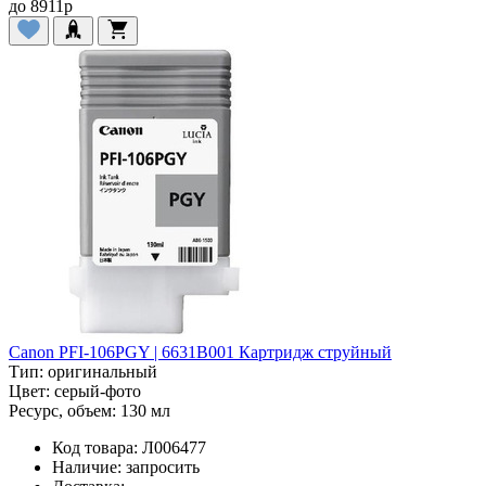
до
8911
p
Canon PFI-106PGY | 6631B001 Картридж струйный
Тип:
оригинальный
Цвет:
серый-фото
Ресурс, объем:
130 мл
Код товара:
Л006477
Наличие:
запросить