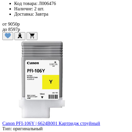
Код товара:
Л006476
Наличие:
2 шт.
Доставка:
Завтра
от
9050
p
до
8597
p
Canon PFI-106Y | 6624B001 Картридж струйный
Тип:
оригинальный