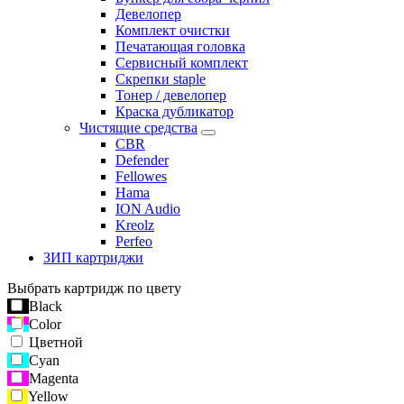
Девелопер
Комплект очистки
Печатающая головка
Сервисный комплект
Скрепки staple
Тонер / девелопер
Краска дубликатор
Чистящие средства
CBR
Defender
Fellowes
Hama
ION Audio
Kreolz
Perfeo
ЗИП картриджи
Выбрать картридж по цвету
Black
Color
Цветной
Cyan
Magenta
Yellow