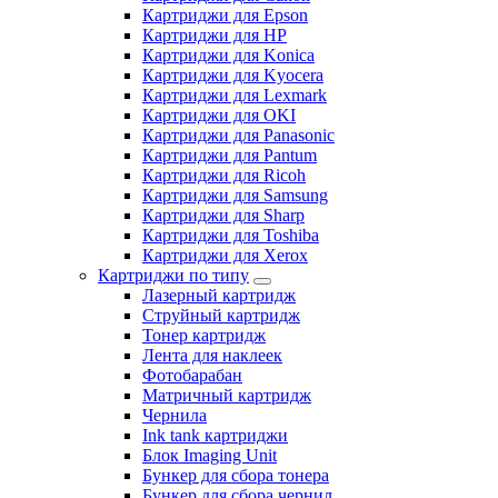
Картриджи для Epson
Картриджи для HP
Картриджи для Konica
Картриджи для Kyocera
Картриджи для Lexmark
Картриджи для OKI
Картриджи для Panasonic
Картриджи для Pantum
Картриджи для Ricoh
Картриджи для Samsung
Картриджи для Sharp
Картриджи для Toshiba
Картриджи для Xerox
Картриджи по типу
Лазерный картридж
Струйный картридж
Тонер картридж
Лента для наклеек
Фотобарабан
Матричный картридж
Чернила
Ink tank картриджи
Блок Imaging Unit
Бункер для сбора тонера
Бункер для сбора чернил