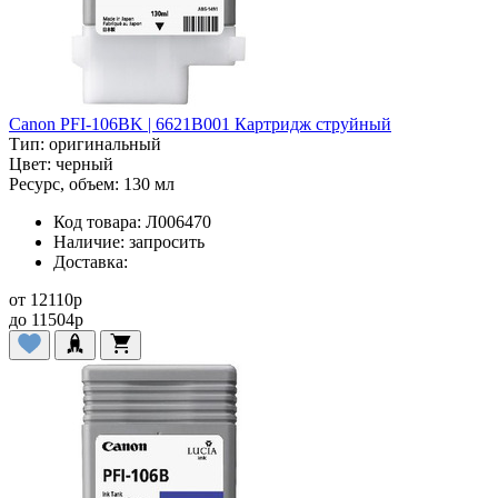
Canon PFI-106BK | 6621B001 Картридж струйный
Тип:
оригинальный
Цвет:
черный
Ресурс, объем:
130 мл
Код товара:
Л006470
Наличие:
запросить
Доставка:
от
12110
p
до
11504
p