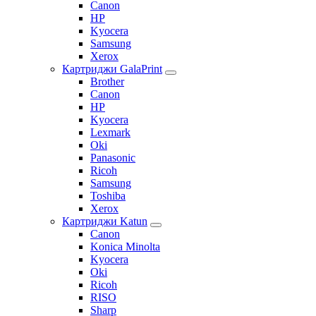
Canon
HP
Kyocera
Samsung
Xerox
Картриджи GalaPrint
Brother
Canon
HP
Kyocera
Lexmark
Oki
Panasonic
Ricoh
Samsung
Toshiba
Xerox
Картриджи Katun
Canon
Konica Minolta
Kyocera
Oki
Ricoh
RISO
Sharp