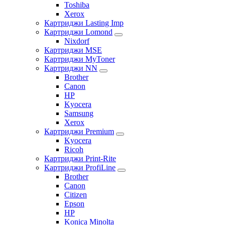
Toshiba
Xerox
Картриджи Lasting Imp
Картриджи Lomond
Nixdorf
Картриджи MSE
Картриджи MyToner
Картриджи NN
Brother
Canon
HP
Kyocera
Samsung
Xerox
Картриджи Premium
Kyocera
Ricoh
Картриджи Print-Rite
Картриджи ProfiLine
Brother
Canon
Citizen
Epson
HP
Konica Minolta