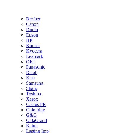
Brother
Canon
Duplo
Epson
HP
Konica
Kyocera
Lexmark
OKI
Panasonic
Ricoh
Riso
Samsung
Sharp
Toshiba
Xerox
Cactus PR
Colouring
G&G
GalaGrand
Katun
Lasting Imp