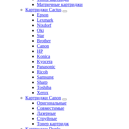
Матричные картриджи
Картриджи Cactus
Epson
Lexmark
Nixdorf
Oki
Star
Brother
Canon
HP
Konica
Kyocera
Panasonic
Ricoh
Samsung
Sharp
Toshiba
Xerox
Картриджи Canon
Оригинальные
Совместимые
Лазерные
Струйные
Тонер картридж
Картриджи Duplo