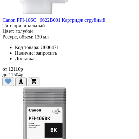
Canon PFI-106C | 6622B001 Картридж струйный
Тип:
оригинальный
Цвет:
голубой
Ресурс, объем:
130 мл
Код товара:
Л006471
Наличие:
запросить
Доставка:
от
12110
p
до
11504
p