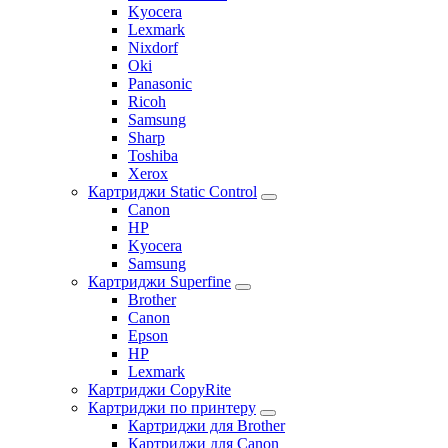
Kyocera
Lexmark
Nixdorf
Oki
Panasonic
Ricoh
Samsung
Sharp
Toshiba
Xerox
Картриджи Static Control
Canon
HP
Kyocera
Samsung
Картриджи Superfine
Brother
Canon
Epson
HP
Lexmark
Картриджи CopyRite
Картриджи по принтеру
Картриджи для Brother
Картриджи для Canon