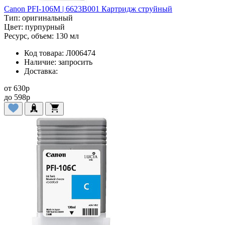
Canon PFI-106M | 6623B001 Картридж струйный
Тип:
оригинальный
Цвет:
пурпурный
Ресурс, объем:
130 мл
Код товара:
Л006474
Наличие:
запросить
Доставка:
от
630
p
до
598
p