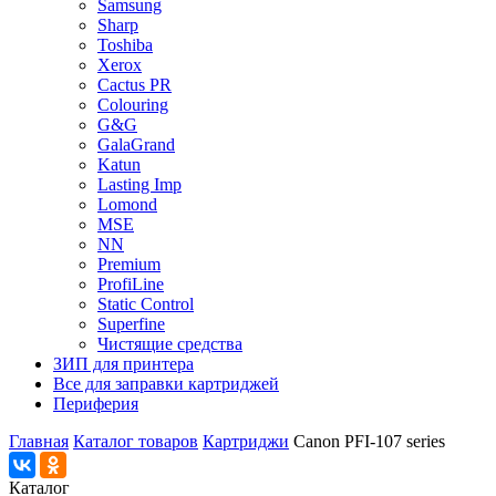
Samsung
Sharp
Toshiba
Xerox
Cactus PR
Colouring
G&G
GalaGrand
Katun
Lasting Imp
Lomond
MSE
NN
Premium
ProfiLine
Static Control
Superfine
Чистящие средства
ЗИП для принтера
Все для заправки картриджей
Периферия
Главная
Каталог товаров
Картриджи
Canon PFI-107 series
Каталог