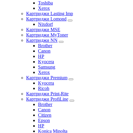
Toshiba
Xerox
Картриджи Lasting Imp
Картриджи Lomond
Nixdorf
Картриджи MSE
Картриджи MyToner
Картриджи NN
Brother
Canon
HP
Kyocera
Samsung
Xerox
Картриджи Premium
Kyocera
Ricoh
Картриджи Print-Rite
Картриджи ProfiLine
Brother
Canon
Citizen
Epson
HP
Konica Minolta