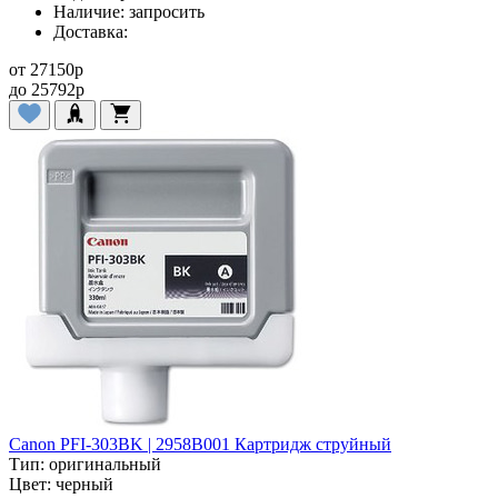
Наличие:
запросить
Доставка:
от
27150
p
до
25792
p
Canon PFI-303BK | 2958B001 Картридж струйный
Тип:
оригинальный
Цвет:
черный