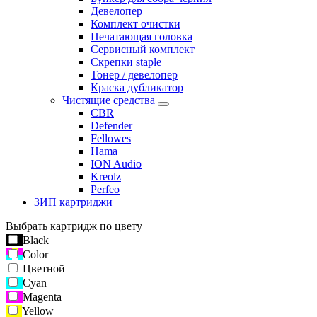
Девелопер
Комплект очистки
Печатающая головка
Сервисный комплект
Скрепки staple
Тонер / девелопер
Краска дубликатор
Чистящие средства
CBR
Defender
Fellowes
Hama
ION Audio
Kreolz
Perfeo
ЗИП картриджи
Выбрать картридж по цвету
Black
Color
Цветной
Cyan
Magenta
Yellow