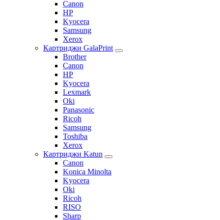
Canon
HP
Kyocera
Samsung
Xerox
Картриджи GalaPrint
Brother
Canon
HP
Kyocera
Lexmark
Oki
Panasonic
Ricoh
Samsung
Toshiba
Xerox
Картриджи Katun
Canon
Konica Minolta
Kyocera
Oki
Ricoh
RISO
Sharp