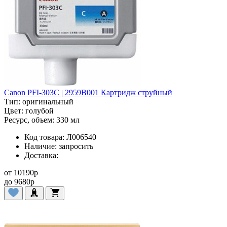
Canon PFI-303C | 2959B001 Картридж струйный
Тип:
оригинальный
Цвет:
голубой
Ресурс, объем:
330 мл
Код товара:
Л006540
Наличие:
запросить
Доставка:
от
10190
p
до
9680
p