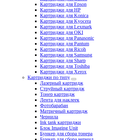
Картриджи для Epson
Картриджи для HP
Картриджи для Konica
Картриджи для Kyocera
Картриджи для Lexmark
Картриджи для OKI
Картриджи для Panasonic
Картриджи для Pantum
Картриджи для Ricoh
Картриджи для Samsung
Картриджи для Sharp
Картриджи для Toshiba
Картриджи для Xerox
Картриджи по типу
Лазерный картридж
Струйный картридж
Тонер картридж
Лента для наклеек
Фотобарабан
Матричный картридж
Чернила
Ink tank картриджи
Блок Imaging Unit
Бункер для сбора тонера
Бункер для сбора чернил