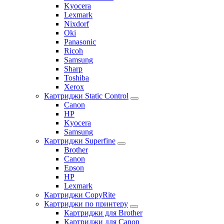
Kyocera
Lexmark
Nixdorf
Oki
Panasonic
Ricoh
Samsung
Sharp
Toshiba
Xerox
Картриджи Static Control
Canon
HP
Kyocera
Samsung
Картриджи Superfine
Brother
Canon
Epson
HP
Lexmark
Картриджи CopyRite
Картриджи по принтеру
Картриджи для Brother
Картриджи для Canon