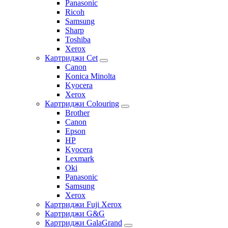
Panasonic
Ricoh
Samsung
Sharp
Toshiba
Xerox
Картриджи Cet
Canon
Konica Minolta
Kyocera
Xerox
Картриджи Colouring
Brother
Canon
Epson
HP
Kyocera
Lexmark
Oki
Panasonic
Samsung
Xerox
Картриджи Fuji Xerox
Картриджи G&G
Картриджи GalaGrand