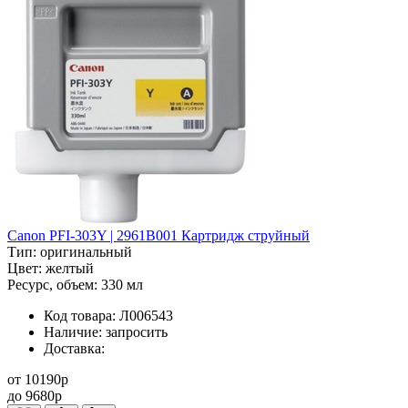
Canon PFI-303Y | 2961B001 Картридж струйный
Тип:
оригинальный
Цвет:
желтый
Ресурс, объем:
330 мл
Код товара:
Л006543
Наличие:
запросить
Доставка:
от
10190
p
до
9680
p