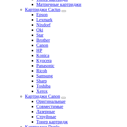
Матричные картриджи
Картриджи Cactus
Epson
Lexmark
Nixdorf
Oki
Star
Brother
Canon
HP
Konica
Kyocera
Panasonic
Ricoh
Samsung
Sharp
Toshiba
Xerox
Картриджи Canon
Оригинальные
Совместимые
Лазерные
Струйные
Тонер картридж
Картриджи Duplo