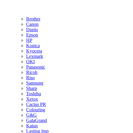
Brother
Canon
Duplo
Epson
HP
Konica
Kyocera
Lexmark
OKI
Panasonic
Ricoh
Riso
Samsung
Sharp
Toshiba
Xerox
Cactus PR
Colouring
G&G
GalaGrand
Katun
Lasting Imp