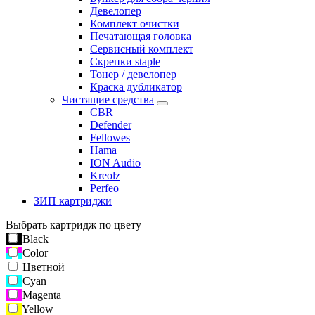
Девелопер
Комплект очистки
Печатающая головка
Сервисный комплект
Скрепки staple
Тонер / девелопер
Краска дубликатор
Чистящие средства
CBR
Defender
Fellowes
Hama
ION Audio
Kreolz
Perfeo
ЗИП картриджи
Выбрать картридж по цвету
Black
Color
Цветной
Cyan
Magenta
Yellow