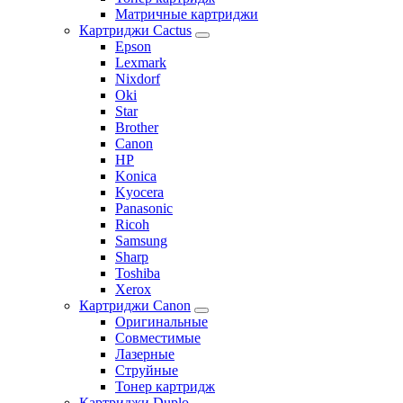
Матричные картриджи
Картриджи Cactus
Epson
Lexmark
Nixdorf
Oki
Star
Brother
Canon
HP
Konica
Kyocera
Panasonic
Ricoh
Samsung
Sharp
Toshiba
Xerox
Картриджи Canon
Оригинальные
Совместимые
Лазерные
Струйные
Тонер картридж
Картриджи Duplo