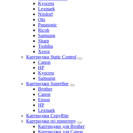
Kyocera
Lexmark
Nixdorf
Oki
Panasonic
Ricoh
Samsung
Sharp
Toshiba
Xerox
Картриджи Static Control
Canon
HP
Kyocera
Samsung
Картриджи Superfine
Brother
Canon
Epson
HP
Lexmark
Картриджи CopyRite
Картриджи по принтеру
Картриджи для Brother
Картриджи для Canon