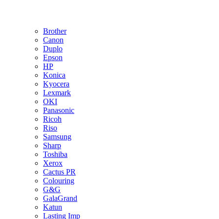
Brother
Canon
Duplo
Epson
HP
Konica
Kyocera
Lexmark
OKI
Panasonic
Ricoh
Riso
Samsung
Sharp
Toshiba
Xerox
Cactus PR
Colouring
G&G
GalaGrand
Katun
Lasting Imp