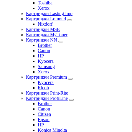
Toshiba
Xerox
Картриджи Lasting Imp
Картриджи Lomond
Nixdorf
Картриджи MSE
Картриджи MyToner
Картриджи NN
Brother
Canon
HP
Kyocera
Samsung
Xerox
Картриджи Premium
Kyocera
Ricoh
Картриджи Print-Rite
Картриджи ProfiLine
Brother
Canon
Citizen
Epson
HP
Konica Minolta