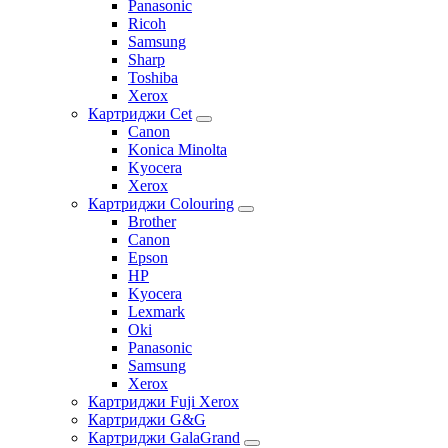
Panasonic
Ricoh
Samsung
Sharp
Toshiba
Xerox
Картриджи Cet
Canon
Konica Minolta
Kyocera
Xerox
Картриджи Colouring
Brother
Canon
Epson
HP
Kyocera
Lexmark
Oki
Panasonic
Samsung
Xerox
Картриджи Fuji Xerox
Картриджи G&G
Картриджи GalaGrand