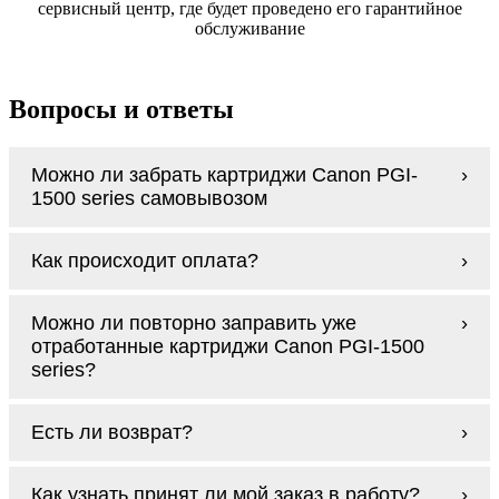
сервисный центр, где будет проведено его гарантийное
обслуживание
Вопросы и ответы
Можно ли забрать картриджи Canon PGI-
1500 series самовывозом
У нас нет самовывоза, но мы быстро
Как происходит оплата?
доставим заказ и сделаем это бесплатно
при сумме покупок от 3000 рублей.
Оплачиваются картриджи Canon PGI-1500
Мы гарантируем цельность упаковки, когда
Можно ли повторно заправить уже
series наличными курьеру при получении
доставляем Вам картриджи Canon PGI-1500
отработанные картриджи Canon PGI-1500
заказа.
series
series?
Заправка возможна. С
аналогами
этот
Есть ли возврат?
процесс проще, в случае с оригиналами
будет лучше обратиться к профессионалам.
Если картриджи Canon PGI-1500 series по
В любом случае вы можете заправить
Как узнать принят ли мой заказ в работу?
какой-то причине вам не подошли, мы при