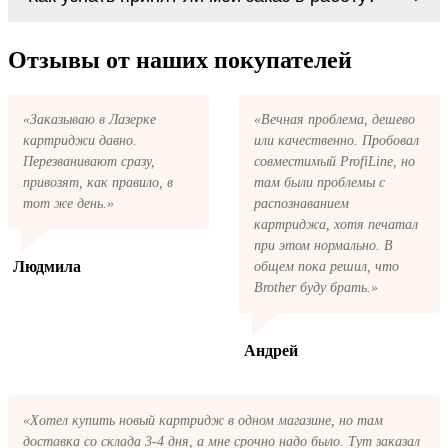
картриджи Canon PGI-1500 series. У нас
первом же обращении, в кратчайшие сроки
можно купить все необходимое для
вернём ваши деньги.
После размещения заказа на картриджи
заправки картриджей любой марки и для
Canon PGI-1500 series на указанную вами
Отзывы от наших покупателей
любых моделей принтеров.
электронную почту придёт письмо с копией
заказа. Это значит, что заказ получен и мы
позвоним вам так быстро, как это возможно,
«Заказываю в Лазерке
«Вечная проблема, дешево
чтобы оформить доставку. Если вы не
картриджи давно.
или качественно. Пробовал
получили письмо с копией заказа,
пожалуйста, свяжитесь с нами через сервис
Перезванивают сразу,
совместимый ProfiLine, но
обратная связь, или позвоните.
привозят, как правило, в
там были проблемы с
тот же день.»
распознаванием
картриджа, хотя печатал
при этом нормально. В
Людмила
общем пока решил, что
Brother буду брать.»
Андрей
«Хотел купить новый картридж в одном магазине, но там
доставка со склада 3-4 дня, а мне срочно надо было. Тут заказал