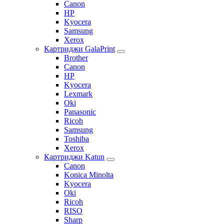
Canon
HP
Kyocera
Samsung
Xerox
Картриджи GalaPrint
Brother
Canon
HP
Kyocera
Lexmark
Oki
Panasonic
Ricoh
Samsung
Toshiba
Xerox
Картриджи Katun
Canon
Konica Minolta
Kyocera
Oki
Ricoh
RISO
Sharp