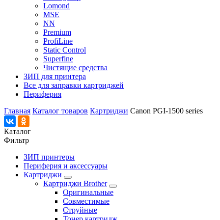
Lomond
MSE
NN
Premium
ProfiLine
Static Control
Superfine
Чистящие средства
ЗИП для принтера
Все для заправки картриджей
Периферия
Главная
Каталог товаров
Картриджи
Canon PGI-1500 series
Каталог
Фильтр
ЗИП принтеры
Периферия и аксессуары
Картриджи
Картриджи Brother
Оригинальные
Совместимые
Струйные
Тонер картридж