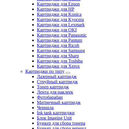
Картриджи для Epson
Картриджи для HP
Картриджи для Konica
Картриджи для Kyocera
Картриджи для Lexmark
Картриджи для OKI
Картриджи для Panasonic
Картриджи для Pantum
Картриджи для Ricoh
Картриджи для Samsung
Картриджи для Sharp
Картриджи для Toshiba
Картриджи для Xerox
Картриджи по типу
Лазерный картридж
Струйный картридж
Тонер картридж
Лента для наклеек
Фотобарабан
Матричный картридж
Чернила
Ink tank картриджи
Блок Imaging Unit
Бункер для сбора тонера
Бункер для сбора чернил