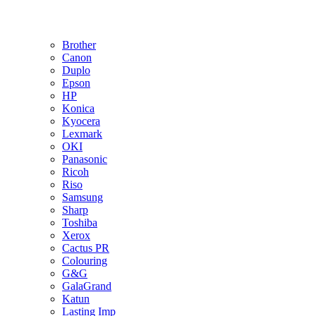
Brother
Canon
Duplo
Epson
HP
Konica
Kyocera
Lexmark
OKI
Panasonic
Ricoh
Riso
Samsung
Sharp
Toshiba
Xerox
Cactus PR
Colouring
G&G
GalaGrand
Katun
Lasting Imp