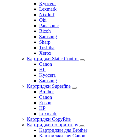
Kyocera
Lexmark
Nixdorf
Oki
Panasonic
Ricoh
Samsung
Sharp
Toshiba
Xerox
Картриджи Static Control
Canon
HP
Kyocera
Samsung
Картриджи Superfine
Brother
Canon
Epson
HP
Lexmark
Картриджи CopyRite
Картриджи по принтеру
Картриджи для Brother
Картриджи для Canon