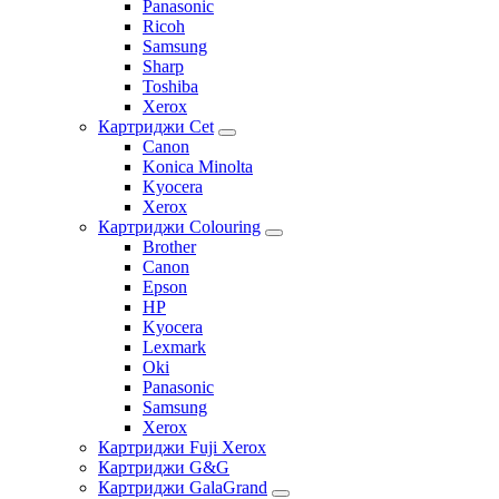
Panasonic
Ricoh
Samsung
Sharp
Toshiba
Xerox
Картриджи Cet
Canon
Konica Minolta
Kyocera
Xerox
Картриджи Colouring
Brother
Canon
Epson
HP
Kyocera
Lexmark
Oki
Panasonic
Samsung
Xerox
Картриджи Fuji Xerox
Картриджи G&G
Картриджи GalaGrand