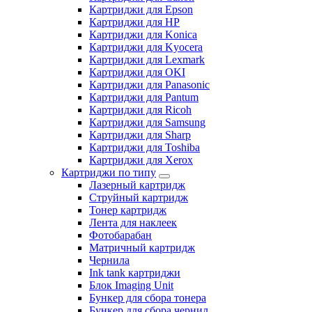
Картриджи для Epson
Картриджи для HP
Картриджи для Konica
Картриджи для Kyocera
Картриджи для Lexmark
Картриджи для OKI
Картриджи для Panasonic
Картриджи для Pantum
Картриджи для Ricoh
Картриджи для Samsung
Картриджи для Sharp
Картриджи для Toshiba
Картриджи для Xerox
Картриджи по типу
Лазерный картридж
Струйный картридж
Тонер картридж
Лента для наклеек
Фотобарабан
Матричный картридж
Чернила
Ink tank картриджи
Блок Imaging Unit
Бункер для сбора тонера
Бункер для сбора чернил