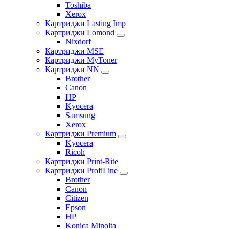
Toshiba
Xerox
Картриджи Lasting Imp
Картриджи Lomond
Nixdorf
Картриджи MSE
Картриджи MyToner
Картриджи NN
Brother
Canon
HP
Kyocera
Samsung
Xerox
Картриджи Premium
Kyocera
Ricoh
Картриджи Print-Rite
Картриджи ProfiLine
Brother
Canon
Citizen
Epson
HP
Konica Minolta