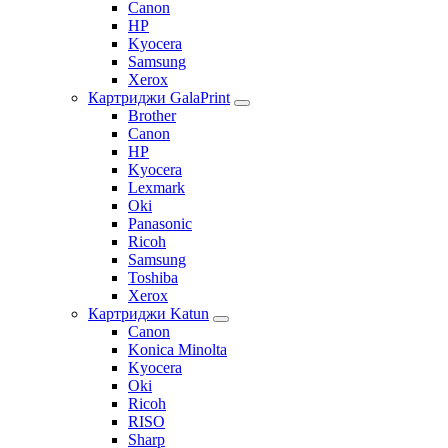
Canon
HP
Kyocera
Samsung
Xerox
Картриджи GalaPrint
Brother
Canon
HP
Kyocera
Lexmark
Oki
Panasonic
Ricoh
Samsung
Toshiba
Xerox
Картриджи Katun
Canon
Konica Minolta
Kyocera
Oki
Ricoh
RISO
Sharp