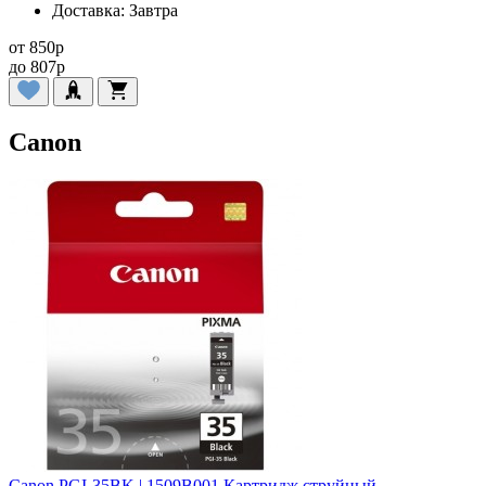
Доставка:
Завтра
от
850
p
до
807
p
Canon
Canon PGI-35BK | 1509B001 Картридж струйный