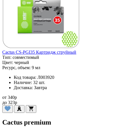
Cactus CS-PGI35 Картридж струйный
Тип:
совместимый
Цвет:
черный
Ресурс, объем:
9 мл
Код товара:
Л003920
Наличие:
32 шт.
Доставка:
Завтра
от
340
p
до
323
p
Cactus premium