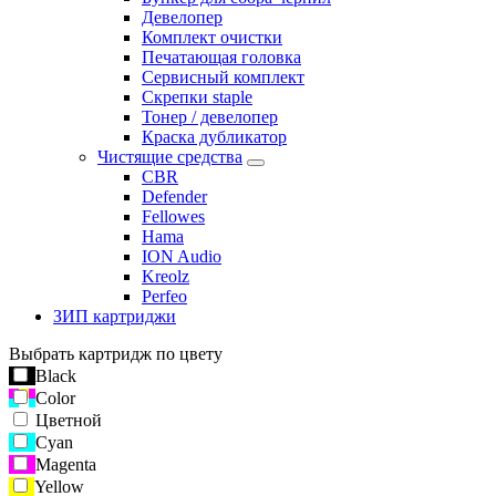
Девелопер
Комплект очистки
Печатающая головка
Сервисный комплект
Скрепки staple
Тонер / девелопер
Краска дубликатор
Чистящие средства
CBR
Defender
Fellowes
Hama
ION Audio
Kreolz
Perfeo
ЗИП картриджи
Выбрать картридж по цвету
Black
Color
Цветной
Cyan
Magenta
Yellow