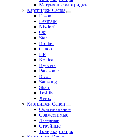
Матричные картриджи
Картриджи Cactus
Epson
Lexmark
Nixdorf
Oki
Star
Brother
Canon
HP
Konica
Kyocera
Panasonic
Ricoh
Samsung
Sharp
Toshiba
Xerox
Картриджи Canon
Оригинальные
Совместимые
Лазерные
Струйные
Тонер картридж
Картриджи Duplo